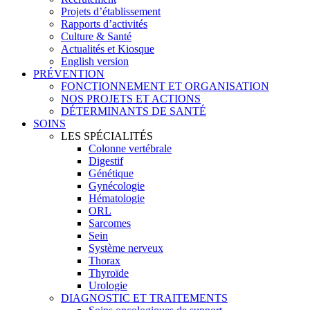
Projets d’établissement
Rapports d’activités
Culture & Santé
Actualités et Kiosque
English version
PRÉVENTION
FONCTIONNEMENT ET ORGANISATION
NOS PROJETS ET ACTIONS
DÉTERMINANTS DE SANTÉ
SOINS
LES SPÉCIALITÉS
Colonne vertébrale
Digestif
Génétique
Gynécologie
Hématologie
ORL
Sarcomes
Sein
Système nerveux
Thorax
Thyroïde
Urologie
DIAGNOSTIC ET TRAITEMENTS