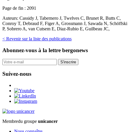
Page de fin :
2091
Auteurs:
Cassidy J, Tabernero J, Twelves C, Brunet R, Butts C,
Conroy T, Debraud F, Figer A, Grossmann J, Sawada N, Schöffski
P, Sobrero A, van Cutsem E, Diaz-Rubio E, Guilbeau JC,
< Revenir sur la liste des publications
Abonnez-vous
à la lettre bergonews
S'inscrire
Suivez-nous
Membre
du groupe
unicancer
Nous connaître