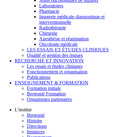
Soins oncologiques de support
Laboratoires
Pharmacie
Imagerie médicale diagnostique et
interventionnelle
Radiothérapie
Chirurgie
Anesthésie et réanimation
Oncologie médicale
LES ESSAIS ET ÉTUDES CLINIQUES
Qualité et gestion des risques
RECHERCHE ET INNOVATION
Les essais et études cliniques
Fonctionnement et organisation
Publications
ENSEIGNEMENT & FORMATION
Formation initiale
Bergonié Formation
Organismes partenaires
L'institut
Bergonié
Histoire
Directions
Instances