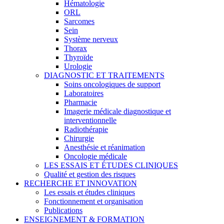
Hématologie
ORL
Sarcomes
Sein
Système nerveux
Thorax
Thyroïde
Urologie
DIAGNOSTIC ET TRAITEMENTS
Soins oncologiques de support
Laboratoires
Pharmacie
Imagerie médicale diagnostique et
interventionnelle
Radiothérapie
Chirurgie
Anesthésie et réanimation
Oncologie médicale
LES ESSAIS ET ÉTUDES CLINIQUES
Qualité et gestion des risques
RECHERCHE ET INNOVATION
Les essais et études cliniques
Fonctionnement et organisation
Publications
ENSEIGNEMENT & FORMATION