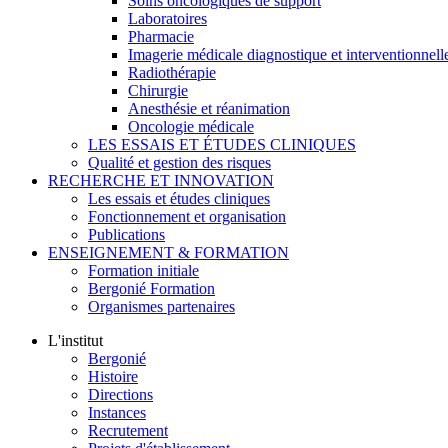
Soins oncologiques de support
Laboratoires
Pharmacie
Imagerie médicale diagnostique et interventionnell
Radiothérapie
Chirurgie
Anesthésie et réanimation
Oncologie médicale
LES ESSAIS ET ÉTUDES CLINIQUES
Qualité et gestion des risques
RECHERCHE ET INNOVATION
Les essais et études cliniques
Fonctionnement et organisation
Publications
ENSEIGNEMENT & FORMATION
Formation initiale
Bergonié Formation
Organismes partenaires
L'institut
Bergonié
Histoire
Directions
Instances
Recrutement