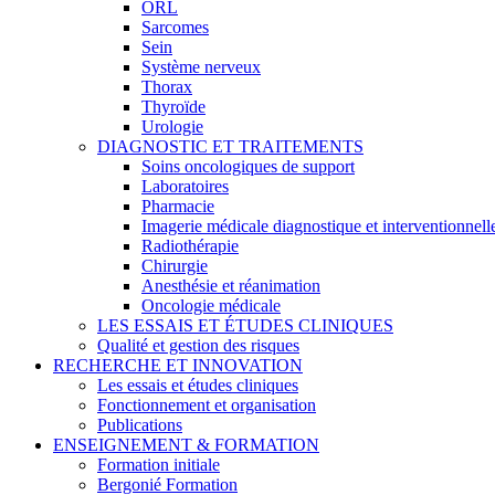
ORL
Sarcomes
Sein
Système nerveux
Thorax
Thyroïde
Urologie
DIAGNOSTIC ET TRAITEMENTS
Soins oncologiques de support
Laboratoires
Pharmacie
Imagerie médicale diagnostique et interventionnell
Radiothérapie
Chirurgie
Anesthésie et réanimation
Oncologie médicale
LES ESSAIS ET ÉTUDES CLINIQUES
Qualité et gestion des risques
RECHERCHE ET INNOVATION
Les essais et études cliniques
Fonctionnement et organisation
Publications
ENSEIGNEMENT & FORMATION
Formation initiale
Bergonié Formation