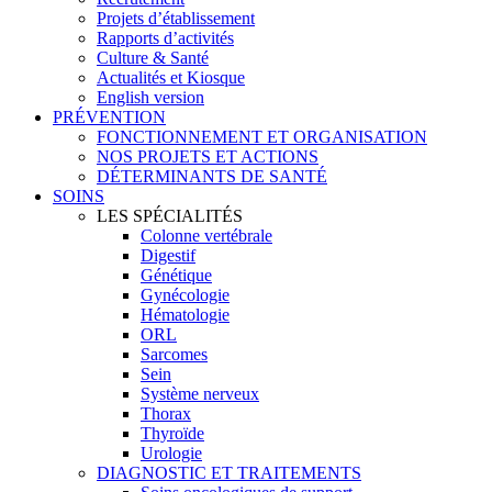
Projets d’établissement
Rapports d’activités
Culture & Santé
Actualités et Kiosque
English version
PRÉVENTION
FONCTIONNEMENT ET ORGANISATION
NOS PROJETS ET ACTIONS
DÉTERMINANTS DE SANTÉ
SOINS
LES SPÉCIALITÉS
Colonne vertébrale
Digestif
Génétique
Gynécologie
Hématologie
ORL
Sarcomes
Sein
Système nerveux
Thorax
Thyroïde
Urologie
DIAGNOSTIC ET TRAITEMENTS