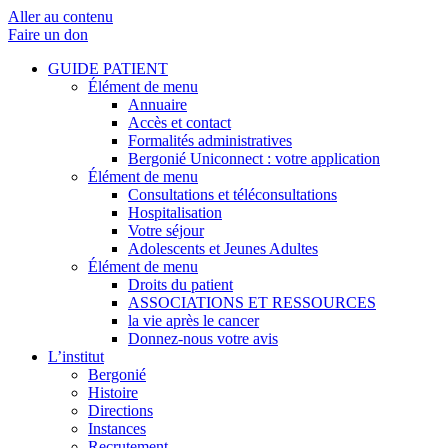
Aller au contenu
Faire un don
GUIDE PATIENT
Élément de menu
Annuaire
Accès et contact
Formalités administratives
Bergonié Uniconnect : votre application
Élément de menu
Consultations et téléconsultations
Hospitalisation
Votre séjour
Adolescents et Jeunes Adultes
Élément de menu
Droits du patient
ASSOCIATIONS ET RESSOURCES
la vie après le cancer
Donnez-nous votre avis
L’institut
Bergonié
Histoire
Directions
Instances
Recrutement