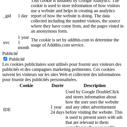
This cookie is installed by Google Analytics. The
cookie is used to store information of how visitors
use a website and helps in creating an analytics
_gid
1 day
report of how the website is doing. The data
collected including the number visitors, the source
where they have come from, and the pages visted in
an anonymous form.
1 year
The cookie is set by addthis.com to determine the
uvc
1
usage of Addthis.com service.
month
Publicité
Publicité
Les cookies publicitaires sont utilisés pour fournir aux visiteurs des
publicités et des campagnes marketing pertinentes. Ces cookies
suivent les visiteurs sur les sites Web et collectent des informations
pour fournir des publicités personnalisées.
Cookie
Durée
Description
Used by Google DoubleClick
and stores information about
how the user uses the website
1 year
and any other advertisement
IDE
24 days
before visiting the website. This
is used to present users with ads
that are relevant to them