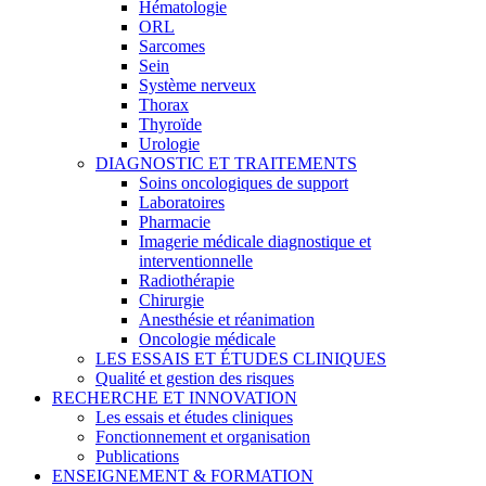
Hématologie
ORL
Sarcomes
Sein
Système nerveux
Thorax
Thyroïde
Urologie
DIAGNOSTIC ET TRAITEMENTS
Soins oncologiques de support
Laboratoires
Pharmacie
Imagerie médicale diagnostique et
interventionnelle
Radiothérapie
Chirurgie
Anesthésie et réanimation
Oncologie médicale
LES ESSAIS ET ÉTUDES CLINIQUES
Qualité et gestion des risques
RECHERCHE ET INNOVATION
Les essais et études cliniques
Fonctionnement et organisation
Publications
ENSEIGNEMENT & FORMATION