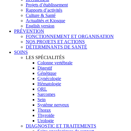
Projets d’établissement
Rapports d’activités
Culture & Santé
Actualités et Kiosque
English version
PRÉVENTION
FONCTIONNEMENT ET ORGANISATION
NOS PROJETS ET ACTIONS
DÉTERMINANTS DE SANTÉ
SOINS
LES SPÉCIALITÉS
Colonne vertébrale
Digestif
Génétique
Gynécologie
Hématologie
ORL
Sarcomes
Sein
Système nerveux
Thorax
Thyroïde
Urologie
DIAGNOSTIC ET TRAITEMENTS