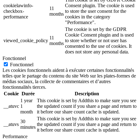
cookielawinfo-
Consent plugin. The cookie is used
11
checkbox-
to store the user consent for the
months
performance
cookies in the category
"Performance".
The cookie is set by the GDPR
Cookie Consent plugin and is used
11
viewed_cookie_policy
to store whether or not user has
months
consented to the use of cookies. It
does not store any personal data.
Fonctionnel
Fonctionnel
Les cookies fonctionnels aident à exécuter certaines fonctionnalités
telles que le partage du contenu du site Web sur les plates-formes de
médias sociaux, la collecte de commentaires et d’autres
fonctionnalités tierces.
Cookie
Durée
Description
1 year
This cookie is set by Addthis to make sure you see
__atuvc
1
the updated count if you share a page and return to
month
it before our share count cache is updated.
This cookie is set by Addthis to make sure you see
30
__atuvs
the updated count if you share a page and return to
minutes
it before our share count cache is updated.
Performance