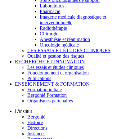
Soins oncologiques de support
Laboratoires
Pharmacie
Imagerie médicale diagnostique et
interventionnelle
Radiothérapie
Chirurgie
Anesthésie et réanimation
Oncologie médicale
LES ESSAIS ET ÉTUDES CLINIQUES
Qualité et gestion des risques
RECHERCHE ET INNOVATION
Les essais et études cliniques
Fonctionnement et organisation
Publications
ENSEIGNEMENT & FORMATION
Formation initiale
Bergonié Formation
Organismes partenaires
L'institut
Bergonié
Histoire
Directions
Instances