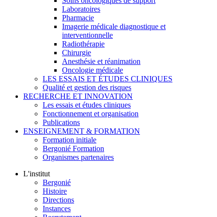
Soins oncologiques de support
Laboratoires
Pharmacie
Imagerie médicale diagnostique et
interventionnelle
Radiothérapie
Chirurgie
Anesthésie et réanimation
Oncologie médicale
LES ESSAIS ET ÉTUDES CLINIQUES
Qualité et gestion des risques
RECHERCHE ET INNOVATION
Les essais et études cliniques
Fonctionnement et organisation
Publications
ENSEIGNEMENT & FORMATION
Formation initiale
Bergonié Formation
Organismes partenaires
L'institut
Bergonié
Histoire
Directions
Instances