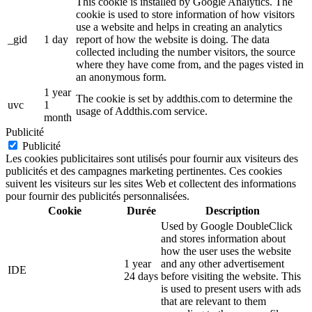
This cookie is installed by Google Analytics. The
cookie is used to store information of how visitors
use a website and helps in creating an analytics
_gid
1 day
report of how the website is doing. The data
collected including the number visitors, the source
where they have come from, and the pages visted in
an anonymous form.
1 year
The cookie is set by addthis.com to determine the
uvc
1
usage of Addthis.com service.
month
Publicité
Publicité
Les cookies publicitaires sont utilisés pour fournir aux visiteurs des
publicités et des campagnes marketing pertinentes. Ces cookies
suivent les visiteurs sur les sites Web et collectent des informations
pour fournir des publicités personnalisées.
Cookie
Durée
Description
Used by Google DoubleClick
and stores information about
how the user uses the website
1 year
and any other advertisement
IDE
24 days
before visiting the website. This
is used to present users with ads
that are relevant to them