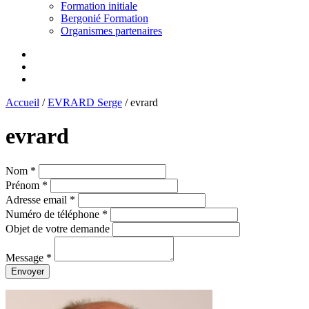
Formation initiale
Bergonié Formation
Organismes partenaires
Accueil
/
EVRARD Serge
/
evrard
evrard
Nom *
Prénom *
Adresse email *
Numéro de téléphone *
Objet de votre demande
Message *
Envoyer