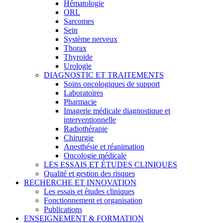
Hématologie
ORL
Sarcomes
Sein
Système nerveux
Thorax
Thyroïde
Urologie
DIAGNOSTIC ET TRAITEMENTS
Soins oncologiques de support
Laboratoires
Pharmacie
Imagerie médicale diagnostique et
interventionnelle
Radiothérapie
Chirurgie
Anesthésie et réanimation
Oncologie médicale
LES ESSAIS ET ÉTUDES CLINIQUES
Qualité et gestion des risques
RECHERCHE ET INNOVATION
Les essais et études cliniques
Fonctionnement et organisation
Publications
ENSEIGNEMENT & FORMATION