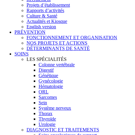
Projets d’établissement
Rapports d’activités
Culture & Santé
Actualités et Kiosque
English version
PRÉVENTION
FONCTIONNEMENT ET ORGANISATION
NOS PROJETS ET ACTIONS
DÉTERMINANTS DE SANTÉ
SOINS
LES SPÉCIALITÉS
Colonne vertébrale
Digestif
Génétique
Gynécologie
Hématologie
ORL
Sarcomes
Sein
Système nerveux
Thorax
Thyroïde
Urologie
DIAGNOSTIC ET TRAITEMENTS