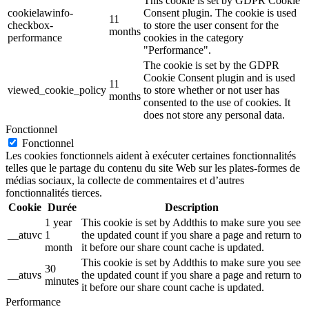
This cookie is set by GDPR Cookie
cookielawinfo-
Consent plugin. The cookie is used
11
checkbox-
to store the user consent for the
months
performance
cookies in the category
"Performance".
The cookie is set by the GDPR
Cookie Consent plugin and is used
11
viewed_cookie_policy
to store whether or not user has
months
consented to the use of cookies. It
does not store any personal data.
Fonctionnel
Fonctionnel
Les cookies fonctionnels aident à exécuter certaines fonctionnalités
telles que le partage du contenu du site Web sur les plates-formes de
médias sociaux, la collecte de commentaires et d’autres
fonctionnalités tierces.
Cookie
Durée
Description
1 year
This cookie is set by Addthis to make sure you see
__atuvc
1
the updated count if you share a page and return to
month
it before our share count cache is updated.
This cookie is set by Addthis to make sure you see
30
__atuvs
the updated count if you share a page and return to
minutes
it before our share count cache is updated.
Performance