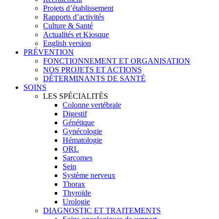
Projets d’établissement
Rapports d’activités
Culture & Santé
Actualités et Kiosque
English version
PRÉVENTION
FONCTIONNEMENT ET ORGANISATION
NOS PROJETS ET ACTIONS
DÉTERMINANTS DE SANTÉ
SOINS
LES SPÉCIALITÉS
Colonne vertébrale
Digestif
Génétique
Gynécologie
Hématologie
ORL
Sarcomes
Sein
Système nerveux
Thorax
Thyroïde
Urologie
DIAGNOSTIC ET TRAITEMENTS