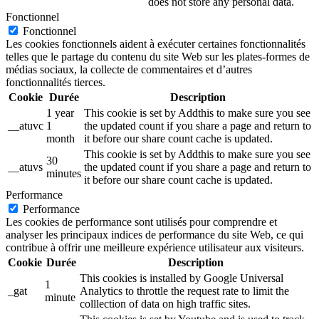
does not store any personal data.
Fonctionnel
Fonctionnel
Les cookies fonctionnels aident à exécuter certaines fonctionnalités
telles que le partage du contenu du site Web sur les plates-formes de
médias sociaux, la collecte de commentaires et d’autres
fonctionnalités tierces.
Cookie
Durée
Description
1 year
This cookie is set by Addthis to make sure you see
__atuvc
1
the updated count if you share a page and return to
month
it before our share count cache is updated.
This cookie is set by Addthis to make sure you see
30
__atuvs
the updated count if you share a page and return to
minutes
it before our share count cache is updated.
Performance
Performance
Les cookies de performance sont utilisés pour comprendre et
analyser les principaux indices de performance du site Web, ce qui
contribue à offrir une meilleure expérience utilisateur aux visiteurs.
Cookie
Durée
Description
This cookies is installed by Google Universal
1
_gat
Analytics to throttle the request rate to limit the
minute
colllection of data on high traffic sites.