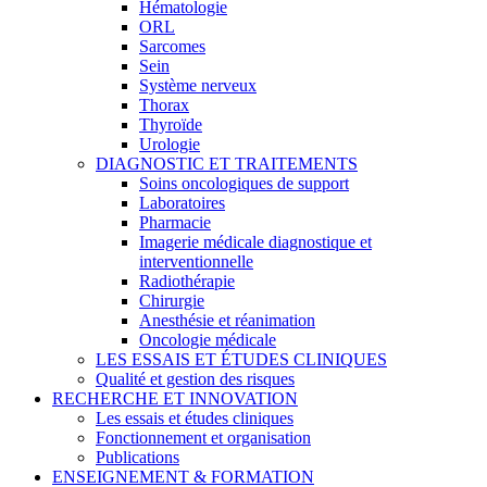
Hématologie
ORL
Sarcomes
Sein
Système nerveux
Thorax
Thyroïde
Urologie
DIAGNOSTIC ET TRAITEMENTS
Soins oncologiques de support
Laboratoires
Pharmacie
Imagerie médicale diagnostique et
interventionnelle
Radiothérapie
Chirurgie
Anesthésie et réanimation
Oncologie médicale
LES ESSAIS ET ÉTUDES CLINIQUES
Qualité et gestion des risques
RECHERCHE ET INNOVATION
Les essais et études cliniques
Fonctionnement et organisation
Publications
ENSEIGNEMENT & FORMATION