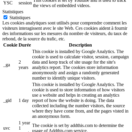
This cookies is set by Youtube and is used to track
YSC
session
the views of embedded videos.
Statistiques
Statistiques
Les cookies analytiques sont utilisés pour comprendre comment les
visiteurs interagissent avec le site Web. Ces cookies aident à fournir
des informations sur les mesures du nombre de visiteurs, du taux de
rebond, de la source du trafic, etc.
Cookie
Durée
Description
This cookie is installed by Google Analytics. The
cookie is used to calculate visitor, session, campaign
2
data and keep track of site usage for the site's
_ga
years
analytics report. The cookies store information
anonymously and assign a randomly generated
number to identify unique visitors.
This cookie is installed by Google Analytics. The
cookie is used to store information of how visitors
use a website and helps in creating an analytics
_gid
1 day
report of how the website is doing. The data
collected including the number visitors, the source
where they have come from, and the pages visted in
an anonymous form.
1 year
The cookie is set by addthis.com to determine the
uvc
1
usage of Addthis.com service.