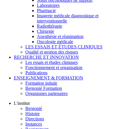
Soins oncologiques de support
Laboratoires
Pharmacie
Imagerie médicale diagnostique et
interventionnelle
Radiothérapie
Chirurgie
Anesthésie et réanimation
Oncologie médicale
LES ESSAIS ET ÉTUDES CLINIQUES
Qualité et gestion des risques
RECHERCHE ET INNOVATION
Les essais et études cliniques
Fonctionnement et organisation
Publications
ENSEIGNEMENT & FORMATION
Formation initiale
Bergonié Formation
Organismes partenaires
L'institut
Bergonié
Histoire
Directions
Instances