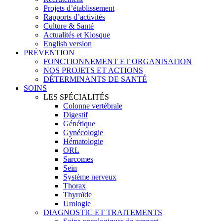
Projets d’établissement
Rapports d’activités
Culture & Santé
Actualités et Kiosque
English version
PRÉVENTION
FONCTIONNEMENT ET ORGANISATION
NOS PROJETS ET ACTIONS
DÉTERMINANTS DE SANTÉ
SOINS
LES SPÉCIALITÉS
Colonne vertébrale
Digestif
Génétique
Gynécologie
Hématologie
ORL
Sarcomes
Sein
Système nerveux
Thorax
Thyroïde
Urologie
DIAGNOSTIC ET TRAITEMENTS