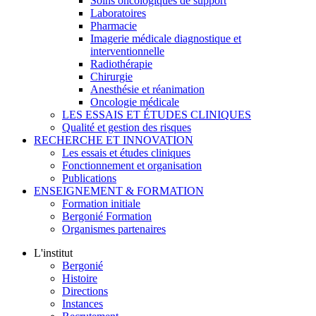
Soins oncologiques de support
Laboratoires
Pharmacie
Imagerie médicale diagnostique et
interventionnelle
Radiothérapie
Chirurgie
Anesthésie et réanimation
Oncologie médicale
LES ESSAIS ET ÉTUDES CLINIQUES
Qualité et gestion des risques
RECHERCHE ET INNOVATION
Les essais et études cliniques
Fonctionnement et organisation
Publications
ENSEIGNEMENT & FORMATION
Formation initiale
Bergonié Formation
Organismes partenaires
L'institut
Bergonié
Histoire
Directions
Instances