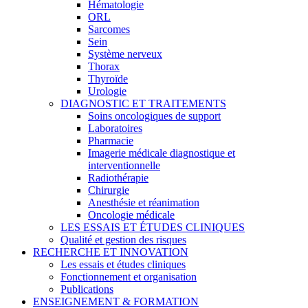
Hématologie
ORL
Sarcomes
Sein
Système nerveux
Thorax
Thyroïde
Urologie
DIAGNOSTIC ET TRAITEMENTS
Soins oncologiques de support
Laboratoires
Pharmacie
Imagerie médicale diagnostique et
interventionnelle
Radiothérapie
Chirurgie
Anesthésie et réanimation
Oncologie médicale
LES ESSAIS ET ÉTUDES CLINIQUES
Qualité et gestion des risques
RECHERCHE ET INNOVATION
Les essais et études cliniques
Fonctionnement et organisation
Publications
ENSEIGNEMENT & FORMATION