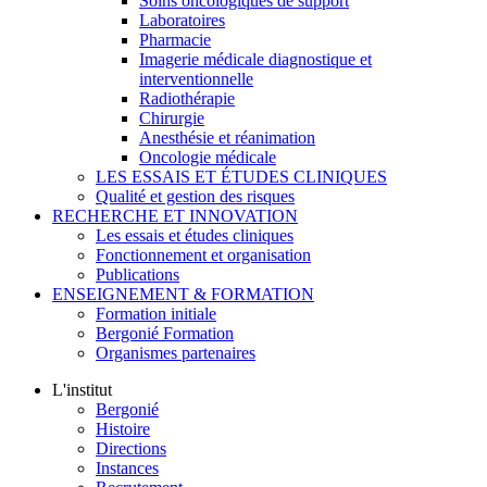
Soins oncologiques de support
Laboratoires
Pharmacie
Imagerie médicale diagnostique et
interventionnelle
Radiothérapie
Chirurgie
Anesthésie et réanimation
Oncologie médicale
LES ESSAIS ET ÉTUDES CLINIQUES
Qualité et gestion des risques
RECHERCHE ET INNOVATION
Les essais et études cliniques
Fonctionnement et organisation
Publications
ENSEIGNEMENT & FORMATION
Formation initiale
Bergonié Formation
Organismes partenaires
L'institut
Bergonié
Histoire
Directions
Instances