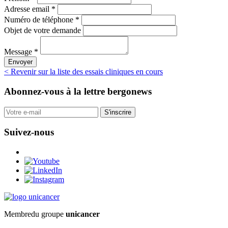
Adresse email *
Numéro de téléphone *
Objet de votre demande
Message *
Envoyer
< Revenir sur la liste des essais cliniques en cours
Abonnez-vous
à la lettre bergonews
S'inscrire
Suivez-nous
Membre
du groupe
unicancer