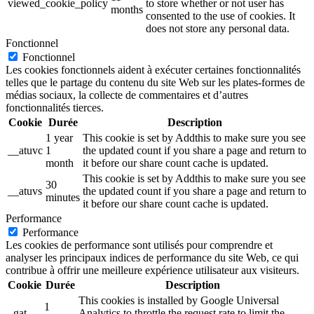
viewed_cookie_policy
to store whether or not user has
months
consented to the use of cookies. It
does not store any personal data.
Fonctionnel
Fonctionnel
Les cookies fonctionnels aident à exécuter certaines fonctionnalités
telles que le partage du contenu du site Web sur les plates-formes de
médias sociaux, la collecte de commentaires et d’autres
fonctionnalités tierces.
Cookie
Durée
Description
1 year
This cookie is set by Addthis to make sure you see
__atuvc
1
the updated count if you share a page and return to
month
it before our share count cache is updated.
This cookie is set by Addthis to make sure you see
30
__atuvs
the updated count if you share a page and return to
minutes
it before our share count cache is updated.
Performance
Performance
Les cookies de performance sont utilisés pour comprendre et
analyser les principaux indices de performance du site Web, ce qui
contribue à offrir une meilleure expérience utilisateur aux visiteurs.
Cookie
Durée
Description
This cookies is installed by Google Universal
1
_gat
Analytics to throttle the request rate to limit the