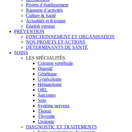
Projets d’établissement
Rapports d’activités
Culture & Santé
Actualités et Kiosque
English version
PRÉVENTION
FONCTIONNEMENT ET ORGANISATION
NOS PROJETS ET ACTIONS
DÉTERMINANTS DE SANTÉ
SOINS
LES SPÉCIALITÉS
Colonne vertébrale
Digestif
Génétique
Gynécologie
Hématologie
ORL
Sarcomes
Sein
Système nerveux
Thorax
Thyroïde
Urologie
DIAGNOSTIC ET TRAITEMENTS