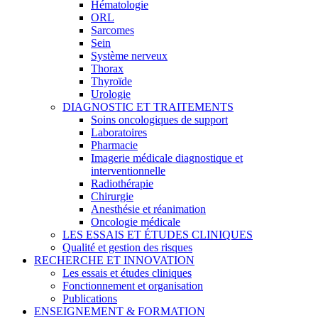
Hématologie
ORL
Sarcomes
Sein
Système nerveux
Thorax
Thyroïde
Urologie
DIAGNOSTIC ET TRAITEMENTS
Soins oncologiques de support
Laboratoires
Pharmacie
Imagerie médicale diagnostique et
interventionnelle
Radiothérapie
Chirurgie
Anesthésie et réanimation
Oncologie médicale
LES ESSAIS ET ÉTUDES CLINIQUES
Qualité et gestion des risques
RECHERCHE ET INNOVATION
Les essais et études cliniques
Fonctionnement et organisation
Publications
ENSEIGNEMENT & FORMATION