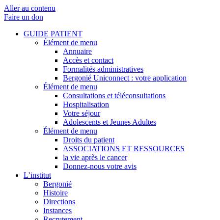
Aller au contenu
Faire un don
GUIDE PATIENT
Élément de menu
Annuaire
Accès et contact
Formalités administratives
Bergonié Uniconnect : votre application
Élément de menu
Consultations et téléconsultations
Hospitalisation
Votre séjour
Adolescents et Jeunes Adultes
Élément de menu
Droits du patient
ASSOCIATIONS ET RESSOURCES
la vie après le cancer
Donnez-nous votre avis
L’institut
Bergonié
Histoire
Directions
Instances
Recrutement