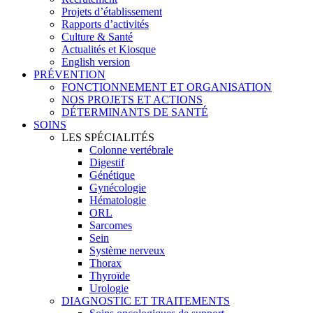
Projets d’établissement
Rapports d’activités
Culture & Santé
Actualités et Kiosque
English version
PRÉVENTION
FONCTIONNEMENT ET ORGANISATION
NOS PROJETS ET ACTIONS
DÉTERMINANTS DE SANTÉ
SOINS
LES SPÉCIALITÉS
Colonne vertébrale
Digestif
Génétique
Gynécologie
Hématologie
ORL
Sarcomes
Sein
Système nerveux
Thorax
Thyroïde
Urologie
DIAGNOSTIC ET TRAITEMENTS