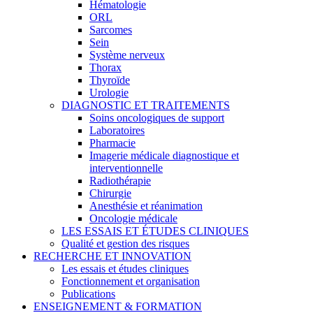
Hématologie
ORL
Sarcomes
Sein
Système nerveux
Thorax
Thyroïde
Urologie
DIAGNOSTIC ET TRAITEMENTS
Soins oncologiques de support
Laboratoires
Pharmacie
Imagerie médicale diagnostique et
interventionnelle
Radiothérapie
Chirurgie
Anesthésie et réanimation
Oncologie médicale
LES ESSAIS ET ÉTUDES CLINIQUES
Qualité et gestion des risques
RECHERCHE ET INNOVATION
Les essais et études cliniques
Fonctionnement et organisation
Publications
ENSEIGNEMENT & FORMATION