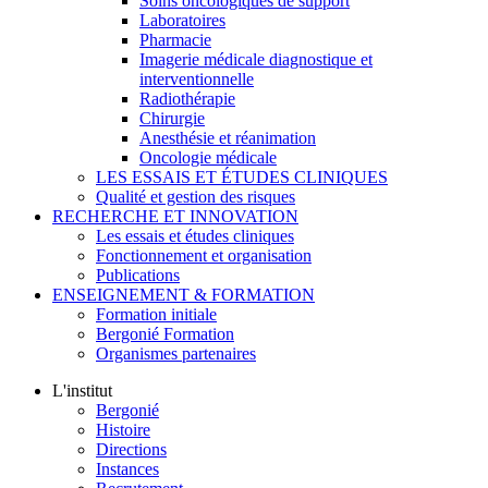
Soins oncologiques de support
Laboratoires
Pharmacie
Imagerie médicale diagnostique et
interventionnelle
Radiothérapie
Chirurgie
Anesthésie et réanimation
Oncologie médicale
LES ESSAIS ET ÉTUDES CLINIQUES
Qualité et gestion des risques
RECHERCHE ET INNOVATION
Les essais et études cliniques
Fonctionnement et organisation
Publications
ENSEIGNEMENT & FORMATION
Formation initiale
Bergonié Formation
Organismes partenaires
L'institut
Bergonié
Histoire
Directions
Instances