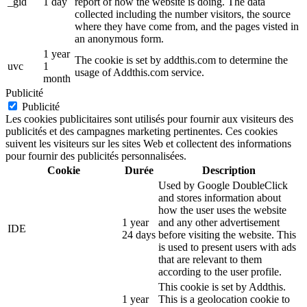
_gid
1 day
report of how the website is doing. The data
collected including the number visitors, the source
where they have come from, and the pages visted in
an anonymous form.
1 year
The cookie is set by addthis.com to determine the
uvc
1
usage of Addthis.com service.
month
Publicité
Publicité
Les cookies publicitaires sont utilisés pour fournir aux visiteurs des
publicités et des campagnes marketing pertinentes. Ces cookies
suivent les visiteurs sur les sites Web et collectent des informations
pour fournir des publicités personnalisées.
Cookie
Durée
Description
Used by Google DoubleClick
and stores information about
how the user uses the website
1 year
and any other advertisement
IDE
24 days
before visiting the website. This
is used to present users with ads
that are relevant to them
according to the user profile.
This cookie is set by Addthis.
1 year
This is a geolocation cookie to