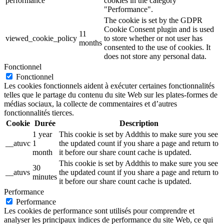
performance
cookies in the category
"Performance".
The cookie is set by the GDPR
Cookie Consent plugin and is used
11
viewed_cookie_policy
to store whether or not user has
months
consented to the use of cookies. It
does not store any personal data.
Fonctionnel
Fonctionnel
Les cookies fonctionnels aident à exécuter certaines fonctionnalités
telles que le partage du contenu du site Web sur les plates-formes de
médias sociaux, la collecte de commentaires et d’autres
fonctionnalités tierces.
Cookie
Durée
Description
1 year
This cookie is set by Addthis to make sure you see
__atuvc
1
the updated count if you share a page and return to
month
it before our share count cache is updated.
This cookie is set by Addthis to make sure you see
30
__atuvs
the updated count if you share a page and return to
minutes
it before our share count cache is updated.
Performance
Performance
Les cookies de performance sont utilisés pour comprendre et
analyser les principaux indices de performance du site Web, ce qui