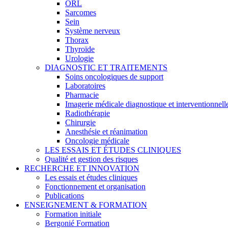
ORL
Sarcomes
Sein
Système nerveux
Thorax
Thyroïde
Urologie
DIAGNOSTIC ET TRAITEMENTS
Soins oncologiques de support
Laboratoires
Pharmacie
Imagerie médicale diagnostique et interventionnell
Radiothérapie
Chirurgie
Anesthésie et réanimation
Oncologie médicale
LES ESSAIS ET ÉTUDES CLINIQUES
Qualité et gestion des risques
RECHERCHE ET INNOVATION
Les essais et études cliniques
Fonctionnement et organisation
Publications
ENSEIGNEMENT & FORMATION
Formation initiale
Bergonié Formation