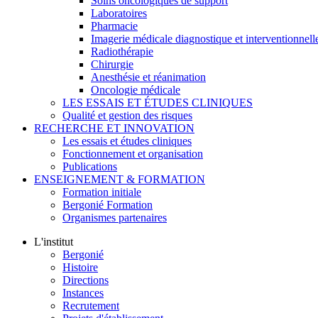
Soins oncologiques de support
Laboratoires
Pharmacie
Imagerie médicale diagnostique et interventionnell
Radiothérapie
Chirurgie
Anesthésie et réanimation
Oncologie médicale
LES ESSAIS ET ÉTUDES CLINIQUES
Qualité et gestion des risques
RECHERCHE ET INNOVATION
Les essais et études cliniques
Fonctionnement et organisation
Publications
ENSEIGNEMENT & FORMATION
Formation initiale
Bergonié Formation
Organismes partenaires
L'institut
Bergonié
Histoire
Directions
Instances
Recrutement