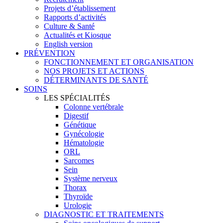
Projets d’établissement
Rapports d’activités
Culture & Santé
Actualités et Kiosque
English version
PRÉVENTION
FONCTIONNEMENT ET ORGANISATION
NOS PROJETS ET ACTIONS
DÉTERMINANTS DE SANTÉ
SOINS
LES SPÉCIALITÉS
Colonne vertébrale
Digestif
Génétique
Gynécologie
Hématologie
ORL
Sarcomes
Sein
Système nerveux
Thorax
Thyroïde
Urologie
DIAGNOSTIC ET TRAITEMENTS