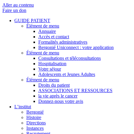
Aller au contenu
Faire un don
GUIDE PATIENT
Élément de menu
Annuaire
Accès et contact
Formalités administratives
Bergonié Uniconnect : votre application
Élément de menu
Consultations et téléconsultations
Hospitalisation
Votre séjour
Adolescents et Jeunes Adultes
Élément de menu
Droits du patient
ASSOCIATIONS ET RESSOURCES
la vie après le cancer
Donnez-nous votre avis
L’institut
Bergonié
Histoire
Directions
Instances
Recrutement