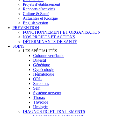
Projets d’établissement
Rapports d’activités
Culture & Santé
Actualités et Kiosque
English version
PRÉVENTION
FONCTIONNEMENT ET ORGANISATION
NOS PROJETS ET ACTIONS
DÉTERMINANTS DE SANTÉ
SOINS
LES SPÉCIALITÉS
Colonne vertébrale
Digestif
Génétique
Gynécologie
Hématologie
ORL
Sarcomes
Sein
Système nerveux
Thorax
Thyroïde
Urologie
DIAGNOSTIC ET TRAITEMENTS