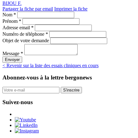
BIJOU F.
Partager la fiche par email
Imprimer la fiche
Nom *
Prénom *
Adresse email *
Numéro de téléphone *
Objet de votre demande
Message *
Envoyer
< Revenir sur la liste des essais cliniques en cours
Abonnez-vous
à la lettre bergonews
S'inscrire
Suivez-nous