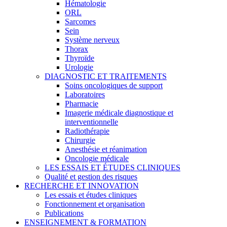
Hématologie
ORL
Sarcomes
Sein
Système nerveux
Thorax
Thyroïde
Urologie
DIAGNOSTIC ET TRAITEMENTS
Soins oncologiques de support
Laboratoires
Pharmacie
Imagerie médicale diagnostique et
interventionnelle
Radiothérapie
Chirurgie
Anesthésie et réanimation
Oncologie médicale
LES ESSAIS ET ÉTUDES CLINIQUES
Qualité et gestion des risques
RECHERCHE ET INNOVATION
Les essais et études cliniques
Fonctionnement et organisation
Publications
ENSEIGNEMENT & FORMATION