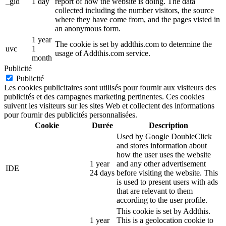
_gid
1 day
report of how the website is doing. The data
collected including the number visitors, the source
where they have come from, and the pages visted in
an anonymous form.
1 year
The cookie is set by addthis.com to determine the
uvc
1
usage of Addthis.com service.
month
Publicité
Publicité
Les cookies publicitaires sont utilisés pour fournir aux visiteurs des
publicités et des campagnes marketing pertinentes. Ces cookies
suivent les visiteurs sur les sites Web et collectent des informations
pour fournir des publicités personnalisées.
Cookie
Durée
Description
Used by Google DoubleClick
and stores information about
how the user uses the website
1 year
and any other advertisement
IDE
24 days
before visiting the website. This
is used to present users with ads
that are relevant to them
according to the user profile.
This cookie is set by Addthis.
1 year
This is a geolocation cookie to