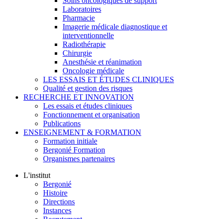
Soins oncologiques de support
Laboratoires
Pharmacie
Imagerie médicale diagnostique et
interventionnelle
Radiothérapie
Chirurgie
Anesthésie et réanimation
Oncologie médicale
LES ESSAIS ET ÉTUDES CLINIQUES
Qualité et gestion des risques
RECHERCHE ET INNOVATION
Les essais et études cliniques
Fonctionnement et organisation
Publications
ENSEIGNEMENT & FORMATION
Formation initiale
Bergonié Formation
Organismes partenaires
L'institut
Bergonié
Histoire
Directions
Instances