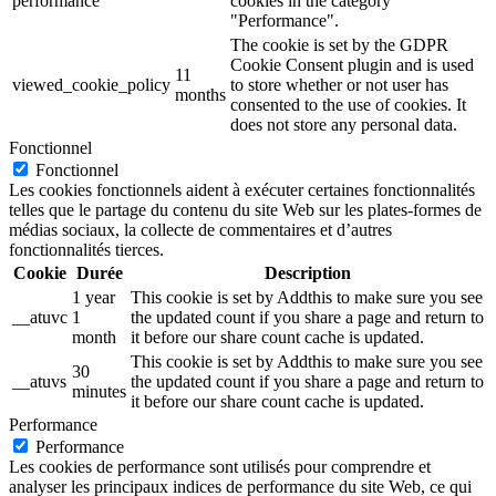
performance
cookies in the category
"Performance".
The cookie is set by the GDPR
Cookie Consent plugin and is used
11
viewed_cookie_policy
to store whether or not user has
months
consented to the use of cookies. It
does not store any personal data.
Fonctionnel
Fonctionnel
Les cookies fonctionnels aident à exécuter certaines fonctionnalités
telles que le partage du contenu du site Web sur les plates-formes de
médias sociaux, la collecte de commentaires et d’autres
fonctionnalités tierces.
Cookie
Durée
Description
1 year
This cookie is set by Addthis to make sure you see
__atuvc
1
the updated count if you share a page and return to
month
it before our share count cache is updated.
This cookie is set by Addthis to make sure you see
30
__atuvs
the updated count if you share a page and return to
minutes
it before our share count cache is updated.
Performance
Performance
Les cookies de performance sont utilisés pour comprendre et
analyser les principaux indices de performance du site Web, ce qui