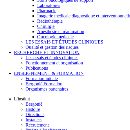
Soins oncologiques de support
Laboratoires
Pharmacie
Imagerie médicale diagnostique et interventionnell
Radiothérapie
Chirurgie
Anesthésie et réanimation
Oncologie médicale
LES ESSAIS ET ÉTUDES CLINIQUES
Qualité et gestion des risques
RECHERCHE ET INNOVATION
Les essais et études cliniques
Fonctionnement et organisation
Publications
ENSEIGNEMENT & FORMATION
Formation initiale
Bergonié Formation
Organismes partenaires
L'institut
Bergonié
Histoire
Directions
Instances
Recrutement