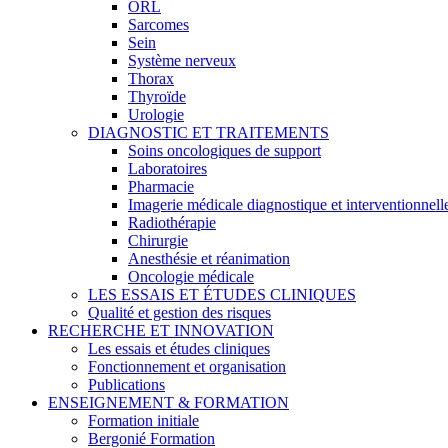
ORL
Sarcomes
Sein
Système nerveux
Thorax
Thyroïde
Urologie
DIAGNOSTIC ET TRAITEMENTS
Soins oncologiques de support
Laboratoires
Pharmacie
Imagerie médicale diagnostique et interventionnell
Radiothérapie
Chirurgie
Anesthésie et réanimation
Oncologie médicale
LES ESSAIS ET ÉTUDES CLINIQUES
Qualité et gestion des risques
RECHERCHE ET INNOVATION
Les essais et études cliniques
Fonctionnement et organisation
Publications
ENSEIGNEMENT & FORMATION
Formation initiale
Bergonié Formation