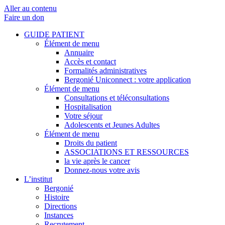
Aller au contenu
Faire un don
GUIDE PATIENT
Élément de menu
Annuaire
Accès et contact
Formalités administratives
Bergonié Uniconnect : votre application
Élément de menu
Consultations et téléconsultations
Hospitalisation
Votre séjour
Adolescents et Jeunes Adultes
Élément de menu
Droits du patient
ASSOCIATIONS ET RESSOURCES
la vie après le cancer
Donnez-nous votre avis
L’institut
Bergonié
Histoire
Directions
Instances
Recrutement