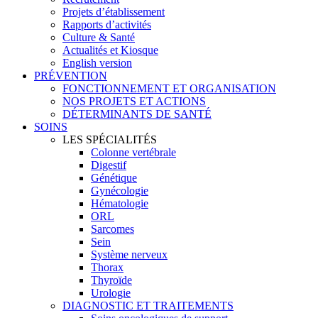
Projets d’établissement
Rapports d’activités
Culture & Santé
Actualités et Kiosque
English version
PRÉVENTION
FONCTIONNEMENT ET ORGANISATION
NOS PROJETS ET ACTIONS
DÉTERMINANTS DE SANTÉ
SOINS
LES SPÉCIALITÉS
Colonne vertébrale
Digestif
Génétique
Gynécologie
Hématologie
ORL
Sarcomes
Sein
Système nerveux
Thorax
Thyroïde
Urologie
DIAGNOSTIC ET TRAITEMENTS