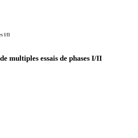
s I/II
de multiples essais de phases I/II