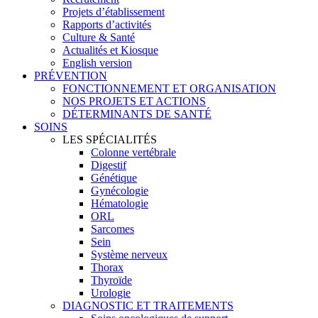
Projets d’établissement
Rapports d’activités
Culture & Santé
Actualités et Kiosque
English version
PRÉVENTION
FONCTIONNEMENT ET ORGANISATION
NOS PROJETS ET ACTIONS
DÉTERMINANTS DE SANTÉ
SOINS
LES SPÉCIALITÉS
Colonne vertébrale
Digestif
Génétique
Gynécologie
Hématologie
ORL
Sarcomes
Sein
Système nerveux
Thorax
Thyroïde
Urologie
DIAGNOSTIC ET TRAITEMENTS