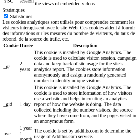
YSC
session
the views of embedded videos.
Statistiques
Statistiques
Les cookies analytiques sont utilisés pour comprendre comment les
visiteurs interagissent avec le site Web. Ces cookies aident à fournir
des informations sur les mesures du nombre de visiteurs, du taux de
rebond, de la source du trafic, etc.
Cookie
Durée
Description
This cookie is installed by Google Analytics. The
cookie is used to calculate visitor, session, campaign
2
data and keep track of site usage for the site's
_ga
years
analytics report. The cookies store information
anonymously and assign a randomly generated
number to identify unique visitors.
This cookie is installed by Google Analytics. The
cookie is used to store information of how visitors
use a website and helps in creating an analytics
_gid
1 day
report of how the website is doing. The data
collected including the number visitors, the source
where they have come from, and the pages visted in
an anonymous form.
1 year
The cookie is set by addthis.com to determine the
uvc
1
usage of Addthis.com service.
month