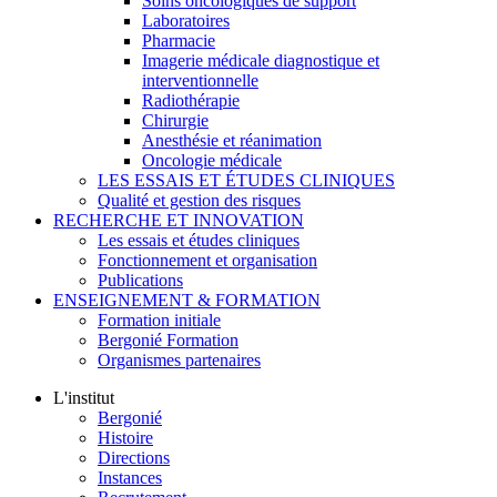
Soins oncologiques de support
Laboratoires
Pharmacie
Imagerie médicale diagnostique et
interventionnelle
Radiothérapie
Chirurgie
Anesthésie et réanimation
Oncologie médicale
LES ESSAIS ET ÉTUDES CLINIQUES
Qualité et gestion des risques
RECHERCHE ET INNOVATION
Les essais et études cliniques
Fonctionnement et organisation
Publications
ENSEIGNEMENT & FORMATION
Formation initiale
Bergonié Formation
Organismes partenaires
L'institut
Bergonié
Histoire
Directions
Instances