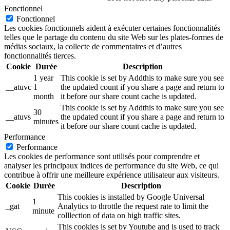
Fonctionnel
Fonctionnel
Les cookies fonctionnels aident à exécuter certaines fonctionnalités
telles que le partage du contenu du site Web sur les plates-formes de
médias sociaux, la collecte de commentaires et d’autres
fonctionnalités tierces.
Cookie
Durée
Description
1 year
This cookie is set by Addthis to make sure you see
__atuvc
1
the updated count if you share a page and return to
month
it before our share count cache is updated.
This cookie is set by Addthis to make sure you see
30
__atuvs
the updated count if you share a page and return to
minutes
it before our share count cache is updated.
Performance
Performance
Les cookies de performance sont utilisés pour comprendre et
analyser les principaux indices de performance du site Web, ce qui
contribue à offrir une meilleure expérience utilisateur aux visiteurs.
Cookie
Durée
Description
This cookies is installed by Google Universal
1
_gat
Analytics to throttle the request rate to limit the
minute
colllection of data on high traffic sites.
This cookies is set by Youtube and is used to track