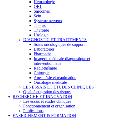
Hématologie
ORL
Sarcomes
Sein
Système nerveux
Thorax
Thyroïde
Urologie
DIAGNOSTIC ET TRAITEMENTS
Soins oncologiques de support
Laboratoires
Pharmacie
Imagerie médicale diagnostique et
interventionnelle
Radiothérapie
Chirurgie
Anesthésie et réanimation
Oncologie médicale
LES ESSAIS ET ÉTUDES CLINIQUES
Qualité et gestion des risques
RECHERCHE ET INNOVATION
Les essais et études cliniques
Fonctionnement et organisation
Publications
ENSEIGNEMENT & FORMATION