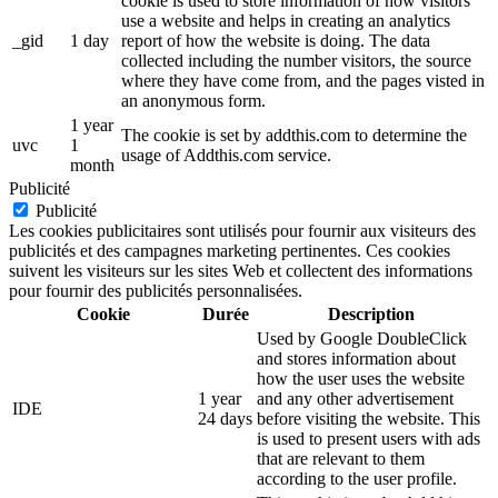
cookie is used to store information of how visitors
use a website and helps in creating an analytics
_gid
1 day
report of how the website is doing. The data
collected including the number visitors, the source
where they have come from, and the pages visted in
an anonymous form.
1 year
The cookie is set by addthis.com to determine the
uvc
1
usage of Addthis.com service.
month
Publicité
Publicité
Les cookies publicitaires sont utilisés pour fournir aux visiteurs des
publicités et des campagnes marketing pertinentes. Ces cookies
suivent les visiteurs sur les sites Web et collectent des informations
pour fournir des publicités personnalisées.
Cookie
Durée
Description
Used by Google DoubleClick
and stores information about
how the user uses the website
1 year
and any other advertisement
IDE
24 days
before visiting the website. This
is used to present users with ads
that are relevant to them
according to the user profile.