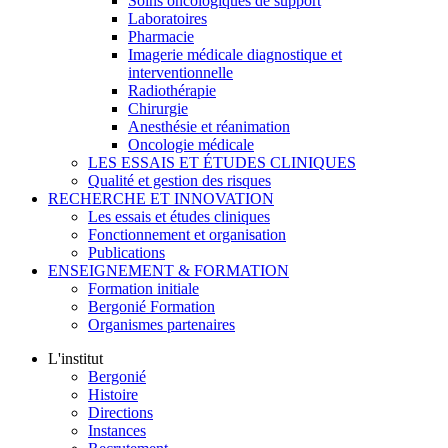
Soins oncologiques de support
Laboratoires
Pharmacie
Imagerie médicale diagnostique et
interventionnelle
Radiothérapie
Chirurgie
Anesthésie et réanimation
Oncologie médicale
LES ESSAIS ET ÉTUDES CLINIQUES
Qualité et gestion des risques
RECHERCHE ET INNOVATION
Les essais et études cliniques
Fonctionnement et organisation
Publications
ENSEIGNEMENT & FORMATION
Formation initiale
Bergonié Formation
Organismes partenaires
L'institut
Bergonié
Histoire
Directions
Instances