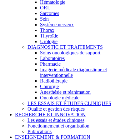
Hématologie
ORL
Sarcomes
Sein
Système nerveux
Thorax
Thyroïde
Urologie
DIAGNOSTIC ET TRAITEMENTS
Soins oncologiques de support
Laboratoires
Pharmacie
Imagerie médicale diagnostique et
interventionnelle
Radiothérapie
Chirurgie
Anesthésie et réanimation
Oncologie médicale
LES ESSAIS ET ÉTUDES CLINIQUES
Qualité et gestion des risques
RECHERCHE ET INNOVATION
Les essais et études cliniques
Fonctionnement et organisation
Publications
ENSEIGNEMENT & FORMATION