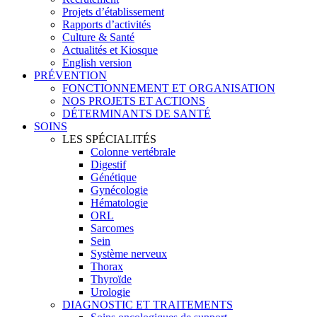
Projets d’établissement
Rapports d’activités
Culture & Santé
Actualités et Kiosque
English version
PRÉVENTION
FONCTIONNEMENT ET ORGANISATION
NOS PROJETS ET ACTIONS
DÉTERMINANTS DE SANTÉ
SOINS
LES SPÉCIALITÉS
Colonne vertébrale
Digestif
Génétique
Gynécologie
Hématologie
ORL
Sarcomes
Sein
Système nerveux
Thorax
Thyroïde
Urologie
DIAGNOSTIC ET TRAITEMENTS