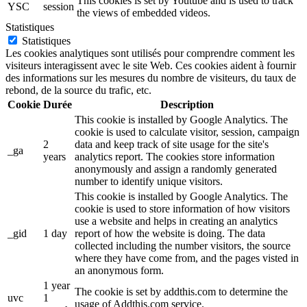
This cookies is set by Youtube and is used to track
YSC
session
the views of embedded videos.
Statistiques
Statistiques
Les cookies analytiques sont utilisés pour comprendre comment les
visiteurs interagissent avec le site Web. Ces cookies aident à fournir
des informations sur les mesures du nombre de visiteurs, du taux de
rebond, de la source du trafic, etc.
Cookie
Durée
Description
This cookie is installed by Google Analytics. The
cookie is used to calculate visitor, session, campaign
2
data and keep track of site usage for the site's
_ga
years
analytics report. The cookies store information
anonymously and assign a randomly generated
number to identify unique visitors.
This cookie is installed by Google Analytics. The
cookie is used to store information of how visitors
use a website and helps in creating an analytics
_gid
1 day
report of how the website is doing. The data
collected including the number visitors, the source
where they have come from, and the pages visted in
an anonymous form.
1 year
The cookie is set by addthis.com to determine the
uvc
1
usage of Addthis.com service.