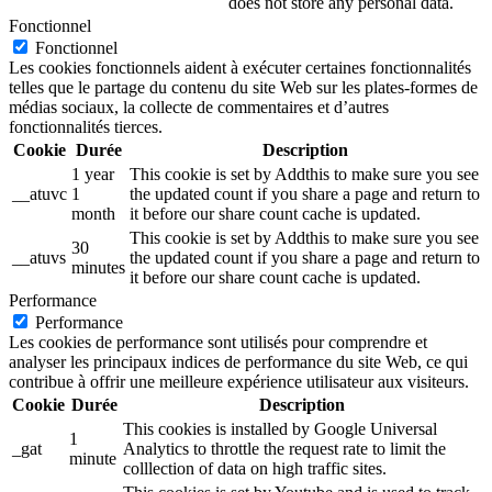
does not store any personal data.
Fonctionnel
Fonctionnel
Les cookies fonctionnels aident à exécuter certaines fonctionnalités
telles que le partage du contenu du site Web sur les plates-formes de
médias sociaux, la collecte de commentaires et d’autres
fonctionnalités tierces.
Cookie
Durée
Description
1 year
This cookie is set by Addthis to make sure you see
__atuvc
1
the updated count if you share a page and return to
month
it before our share count cache is updated.
This cookie is set by Addthis to make sure you see
30
__atuvs
the updated count if you share a page and return to
minutes
it before our share count cache is updated.
Performance
Performance
Les cookies de performance sont utilisés pour comprendre et
analyser les principaux indices de performance du site Web, ce qui
contribue à offrir une meilleure expérience utilisateur aux visiteurs.
Cookie
Durée
Description
This cookies is installed by Google Universal
1
_gat
Analytics to throttle the request rate to limit the
minute
colllection of data on high traffic sites.