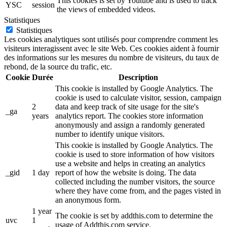
This cookies is set by Youtube and is used to track
YSC
session
the views of embedded videos.
Statistiques
Statistiques
Les cookies analytiques sont utilisés pour comprendre comment les
visiteurs interagissent avec le site Web. Ces cookies aident à fournir
des informations sur les mesures du nombre de visiteurs, du taux de
rebond, de la source du trafic, etc.
Cookie
Durée
Description
This cookie is installed by Google Analytics. The
cookie is used to calculate visitor, session, campaign
2
data and keep track of site usage for the site's
_ga
years
analytics report. The cookies store information
anonymously and assign a randomly generated
number to identify unique visitors.
This cookie is installed by Google Analytics. The
cookie is used to store information of how visitors
use a website and helps in creating an analytics
_gid
1 day
report of how the website is doing. The data
collected including the number visitors, the source
where they have come from, and the pages visted in
an anonymous form.
1 year
The cookie is set by addthis.com to determine the
uvc
1
usage of Addthis.com service.