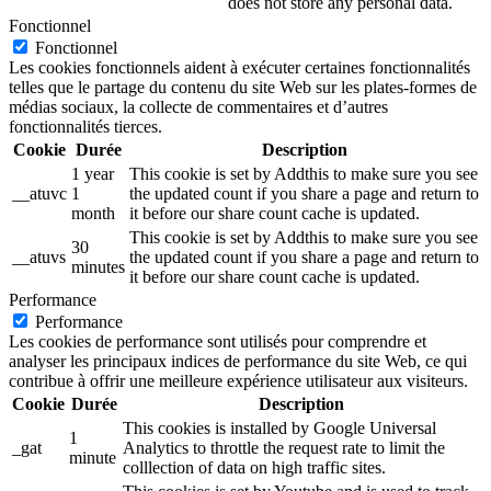
does not store any personal data.
Fonctionnel
Fonctionnel
Les cookies fonctionnels aident à exécuter certaines fonctionnalités
telles que le partage du contenu du site Web sur les plates-formes de
médias sociaux, la collecte de commentaires et d’autres
fonctionnalités tierces.
Cookie
Durée
Description
1 year
This cookie is set by Addthis to make sure you see
__atuvc
1
the updated count if you share a page and return to
month
it before our share count cache is updated.
This cookie is set by Addthis to make sure you see
30
__atuvs
the updated count if you share a page and return to
minutes
it before our share count cache is updated.
Performance
Performance
Les cookies de performance sont utilisés pour comprendre et
analyser les principaux indices de performance du site Web, ce qui
contribue à offrir une meilleure expérience utilisateur aux visiteurs.
Cookie
Durée
Description
This cookies is installed by Google Universal
1
_gat
Analytics to throttle the request rate to limit the
minute
colllection of data on high traffic sites.