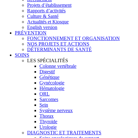
Projets d’établissement
Rapports d’activités
Culture & Santé
Actualités et Kiosque
English version
PRÉVENTION
FONCTIONNEMENT ET ORGANISATION
NOS PROJETS ET ACTIONS
DÉTERMINANTS DE SANTÉ
SOINS
LES SPÉCIALITÉS
Colonne vertébrale
Digestif
Génétique
Gynécologie
Hématologie
ORL
Sarcomes
Sein
Système nerveux
Thorax
Thyroïde
Urologie
DIAGNOSTIC ET TRAITEMENTS