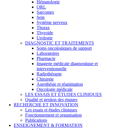
Hématologie
ORL
Sarcomes
Sein
Système nerveux
Thorax
Thyroïde
Urologie
DIAGNOSTIC ET TRAITEMENTS
Soins oncologiques de support
Laboratoires
Pharmacie
Imagerie médicale diagnostique et
interventionnelle
Radiothérapie
Chirurgie
Anesthésie et réanimation
Oncologie médicale
LES ESSAIS ET ÉTUDES CLINIQUES
Qualité et gestion des risques
RECHERCHE ET INNOVATION
Les essais et études cliniques
Fonctionnement et organisation
Publications
ENSEIGNEMENT & FORMATION