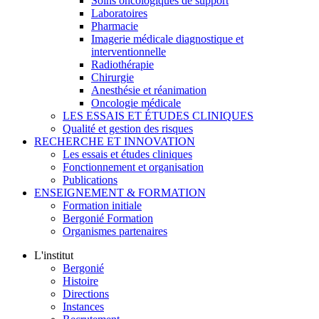
Soins oncologiques de support
Laboratoires
Pharmacie
Imagerie médicale diagnostique et
interventionnelle
Radiothérapie
Chirurgie
Anesthésie et réanimation
Oncologie médicale
LES ESSAIS ET ÉTUDES CLINIQUES
Qualité et gestion des risques
RECHERCHE ET INNOVATION
Les essais et études cliniques
Fonctionnement et organisation
Publications
ENSEIGNEMENT & FORMATION
Formation initiale
Bergonié Formation
Organismes partenaires
L'institut
Bergonié
Histoire
Directions
Instances