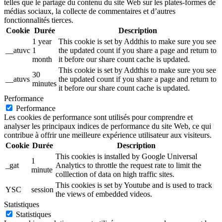
telles que le partage du contenu du site Web sur les plates-formes de
médias sociaux, la collecte de commentaires et d’autres
fonctionnalités tierces.
Cookie
Durée
Description
1 year
This cookie is set by Addthis to make sure you see
__atuvc
1
the updated count if you share a page and return to
month
it before our share count cache is updated.
This cookie is set by Addthis to make sure you see
30
__atuvs
the updated count if you share a page and return to
minutes
it before our share count cache is updated.
Performance
Performance
Les cookies de performance sont utilisés pour comprendre et
analyser les principaux indices de performance du site Web, ce qui
contribue à offrir une meilleure expérience utilisateur aux visiteurs.
Cookie
Durée
Description
This cookies is installed by Google Universal
1
_gat
Analytics to throttle the request rate to limit the
minute
colllection of data on high traffic sites.
This cookies is set by Youtube and is used to track
YSC
session
the views of embedded videos.
Statistiques
Statistiques