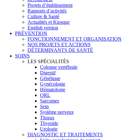
Projets d’établissement
Rapports d’activités
Culture & Santé
Actualités et Kiosque
English version
PRÉVENTION
FONCTIONNEMENT ET ORGANISATION
NOS PROJETS ET ACTIONS
DÉTERMINANTS DE SANTÉ
SOINS
LES SPÉCIALITÉS
Colonne vertébrale
Digestif
Génétique
Gynécologie
Hématologie
ORL
Sarcomes
Sein
Système nerveux
Thorax
Thyroïde
Urologie
DIAGNOSTIC ET TRAITEMENTS