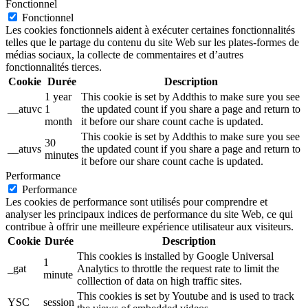
Fonctionnel
Fonctionnel
Les cookies fonctionnels aident à exécuter certaines fonctionnalités
telles que le partage du contenu du site Web sur les plates-formes de
médias sociaux, la collecte de commentaires et d’autres
fonctionnalités tierces.
Cookie
Durée
Description
1 year
This cookie is set by Addthis to make sure you see
__atuvc
1
the updated count if you share a page and return to
month
it before our share count cache is updated.
This cookie is set by Addthis to make sure you see
30
__atuvs
the updated count if you share a page and return to
minutes
it before our share count cache is updated.
Performance
Performance
Les cookies de performance sont utilisés pour comprendre et
analyser les principaux indices de performance du site Web, ce qui
contribue à offrir une meilleure expérience utilisateur aux visiteurs.
Cookie
Durée
Description
This cookies is installed by Google Universal
1
_gat
Analytics to throttle the request rate to limit the
minute
colllection of data on high traffic sites.
This cookies is set by Youtube and is used to track
YSC
session