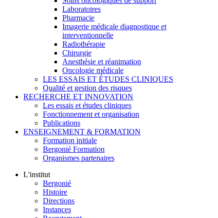
Soins oncologiques de support
Laboratoires
Pharmacie
Imagerie médicale diagnostique et
interventionnelle
Radiothérapie
Chirurgie
Anesthésie et réanimation
Oncologie médicale
LES ESSAIS ET ÉTUDES CLINIQUES
Qualité et gestion des risques
RECHERCHE ET INNOVATION
Les essais et études cliniques
Fonctionnement et organisation
Publications
ENSEIGNEMENT & FORMATION
Formation initiale
Bergonié Formation
Organismes partenaires
L'institut
Bergonié
Histoire
Directions
Instances