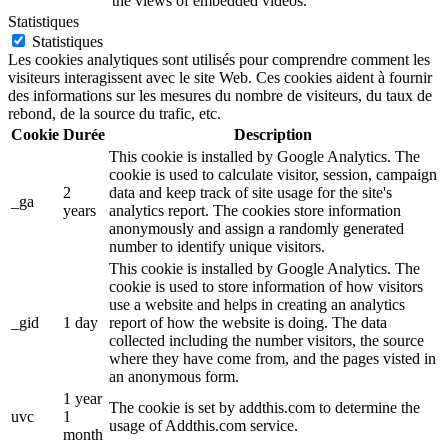
the views of embedded videos.
Statistiques
Statistiques
Les cookies analytiques sont utilisés pour comprendre comment les
visiteurs interagissent avec le site Web. Ces cookies aident à fournir
des informations sur les mesures du nombre de visiteurs, du taux de
rebond, de la source du trafic, etc.
Cookie
Durée
Description
This cookie is installed by Google Analytics. The
cookie is used to calculate visitor, session, campaign
2
data and keep track of site usage for the site's
_ga
years
analytics report. The cookies store information
anonymously and assign a randomly generated
number to identify unique visitors.
This cookie is installed by Google Analytics. The
cookie is used to store information of how visitors
use a website and helps in creating an analytics
_gid
1 day
report of how the website is doing. The data
collected including the number visitors, the source
where they have come from, and the pages visted in
an anonymous form.
1 year
The cookie is set by addthis.com to determine the
uvc
1
usage of Addthis.com service.
month