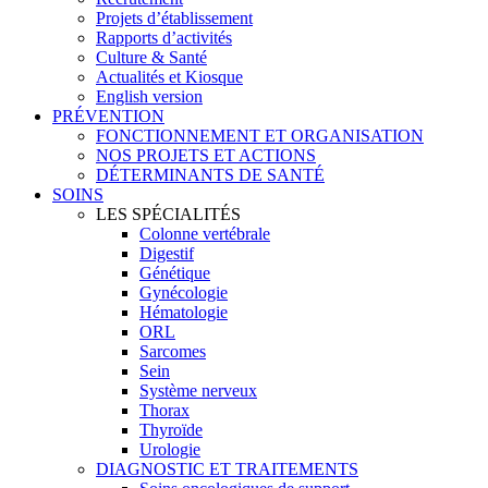
Projets d’établissement
Rapports d’activités
Culture & Santé
Actualités et Kiosque
English version
PRÉVENTION
FONCTIONNEMENT ET ORGANISATION
NOS PROJETS ET ACTIONS
DÉTERMINANTS DE SANTÉ
SOINS
LES SPÉCIALITÉS
Colonne vertébrale
Digestif
Génétique
Gynécologie
Hématologie
ORL
Sarcomes
Sein
Système nerveux
Thorax
Thyroïde
Urologie
DIAGNOSTIC ET TRAITEMENTS