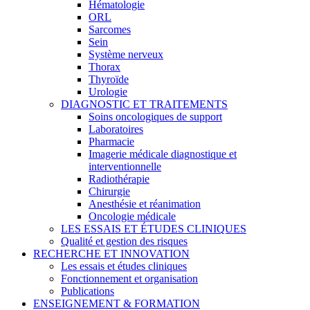
Hématologie
ORL
Sarcomes
Sein
Système nerveux
Thorax
Thyroïde
Urologie
DIAGNOSTIC ET TRAITEMENTS
Soins oncologiques de support
Laboratoires
Pharmacie
Imagerie médicale diagnostique et
interventionnelle
Radiothérapie
Chirurgie
Anesthésie et réanimation
Oncologie médicale
LES ESSAIS ET ÉTUDES CLINIQUES
Qualité et gestion des risques
RECHERCHE ET INNOVATION
Les essais et études cliniques
Fonctionnement et organisation
Publications
ENSEIGNEMENT & FORMATION