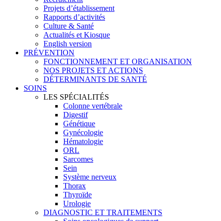
Projets d’établissement
Rapports d’activités
Culture & Santé
Actualités et Kiosque
English version
PRÉVENTION
FONCTIONNEMENT ET ORGANISATION
NOS PROJETS ET ACTIONS
DÉTERMINANTS DE SANTÉ
SOINS
LES SPÉCIALITÉS
Colonne vertébrale
Digestif
Génétique
Gynécologie
Hématologie
ORL
Sarcomes
Sein
Système nerveux
Thorax
Thyroïde
Urologie
DIAGNOSTIC ET TRAITEMENTS