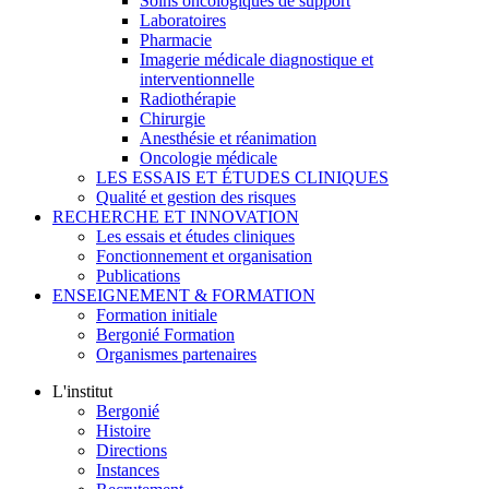
Soins oncologiques de support
Laboratoires
Pharmacie
Imagerie médicale diagnostique et
interventionnelle
Radiothérapie
Chirurgie
Anesthésie et réanimation
Oncologie médicale
LES ESSAIS ET ÉTUDES CLINIQUES
Qualité et gestion des risques
RECHERCHE ET INNOVATION
Les essais et études cliniques
Fonctionnement et organisation
Publications
ENSEIGNEMENT & FORMATION
Formation initiale
Bergonié Formation
Organismes partenaires
L'institut
Bergonié
Histoire
Directions
Instances