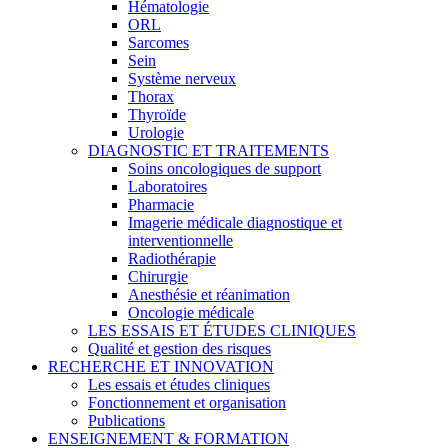
Hématologie
ORL
Sarcomes
Sein
Système nerveux
Thorax
Thyroïde
Urologie
DIAGNOSTIC ET TRAITEMENTS
Soins oncologiques de support
Laboratoires
Pharmacie
Imagerie médicale diagnostique et
interventionnelle
Radiothérapie
Chirurgie
Anesthésie et réanimation
Oncologie médicale
LES ESSAIS ET ÉTUDES CLINIQUES
Qualité et gestion des risques
RECHERCHE ET INNOVATION
Les essais et études cliniques
Fonctionnement et organisation
Publications
ENSEIGNEMENT & FORMATION