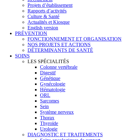
Projets d’établissement
Rapports d’activités
Culture & Santé
Actualités et Kiosque
English version
PRÉVENTION
FONCTIONNEMENT ET ORGANISATION
NOS PROJETS ET ACTIONS
DÉTERMINANTS DE SANTÉ
SOINS
LES SPÉCIALITÉS
Colonne vertébrale
Digestif
Génétique
Gynécologie
Hématologie
ORL
Sarcomes
Sein
Système nerveux
Thorax
Thyroïde
Urologie
DIAGNOSTIC ET TRAITEMENTS