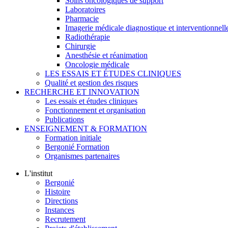
Soins oncologiques de support
Laboratoires
Pharmacie
Imagerie médicale diagnostique et interventionnell
Radiothérapie
Chirurgie
Anesthésie et réanimation
Oncologie médicale
LES ESSAIS ET ÉTUDES CLINIQUES
Qualité et gestion des risques
RECHERCHE ET INNOVATION
Les essais et études cliniques
Fonctionnement et organisation
Publications
ENSEIGNEMENT & FORMATION
Formation initiale
Bergonié Formation
Organismes partenaires
L'institut
Bergonié
Histoire
Directions
Instances
Recrutement