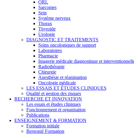
ORL
Sarcomes
Sein
Système nerveux
Thorax
Thyroïde
Urologie
DIAGNOSTIC ET TRAITEMENTS
Soins oncologiques de support
Laboratoires
Pharmacie
Imagerie médicale diagnostique et interventionnell
Radiothérapie
Chirurgie
Anesthésie et réanimation
Oncologie médicale
LES ESSAIS ET ÉTUDES CLINIQUES
Qualité et gestion des risques
RECHERCHE ET INNOVATION
Les essais et études cliniques
Fonctionnement et organisation
Publications
ENSEIGNEMENT & FORMATION
Formation initiale
Bergonié Formation