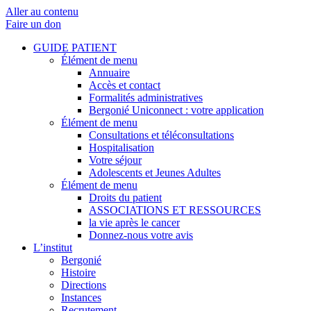
Aller au contenu
Faire un don
GUIDE PATIENT
Élément de menu
Annuaire
Accès et contact
Formalités administratives
Bergonié Uniconnect : votre application
Élément de menu
Consultations et téléconsultations
Hospitalisation
Votre séjour
Adolescents et Jeunes Adultes
Élément de menu
Droits du patient
ASSOCIATIONS ET RESSOURCES
la vie après le cancer
Donnez-nous votre avis
L’institut
Bergonié
Histoire
Directions
Instances
Recrutement