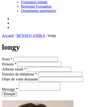
Formation initiale
Bergonié Formation
Organismes partenaires
Accueil
/
BENSEN ANIKA
/
longy
longy
Nom *
Prénom *
Adresse email *
Numéro de téléphone *
Objet de votre demande
Message *
Envoyer