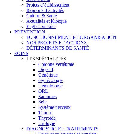
Projets d’établissement
Rapports d’activités
Culture & Santé
Actualités et Kiosque
English version
PRÉVENTION
FONCTIONNEMENT ET ORGANISATION
NOS PROJETS ET ACTIONS
DÉTERMINANTS DE SANTÉ
SOINS
LES SPÉCIALITÉS
Colonne vertébrale
Digestif
Génétique
Gynécologie
Hématologie
ORL
Sarcomes
Sein
Système nerveux
Thorax
Thyroïde
Urologie
DIAGNOSTIC ET TRAITEMENTS