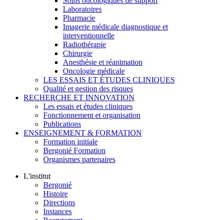
Soins oncologiques de support
Laboratoires
Pharmacie
Imagerie médicale diagnostique et
interventionnelle
Radiothérapie
Chirurgie
Anesthésie et réanimation
Oncologie médicale
LES ESSAIS ET ÉTUDES CLINIQUES
Qualité et gestion des risques
RECHERCHE ET INNOVATION
Les essais et études cliniques
Fonctionnement et organisation
Publications
ENSEIGNEMENT & FORMATION
Formation initiale
Bergonié Formation
Organismes partenaires
L'institut
Bergonié
Histoire
Directions
Instances