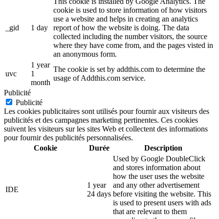
This cookie is installed by Google Analytics. The
cookie is used to store information of how visitors
use a website and helps in creating an analytics
_gid
1 day
report of how the website is doing. The data
collected including the number visitors, the source
where they have come from, and the pages visted in
an anonymous form.
1 year
The cookie is set by addthis.com to determine the
uvc
1
usage of Addthis.com service.
month
Publicité
Publicité
Les cookies publicitaires sont utilisés pour fournir aux visiteurs des
publicités et des campagnes marketing pertinentes. Ces cookies
suivent les visiteurs sur les sites Web et collectent des informations
pour fournir des publicités personnalisées.
Cookie
Durée
Description
Used by Google DoubleClick
and stores information about
how the user uses the website
1 year
and any other advertisement
IDE
24 days
before visiting the website. This
is used to present users with ads
that are relevant to them