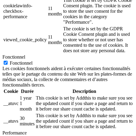
This cookie is set by GDPR Cookie
cookielawinfo-
Consent plugin. The cookie is used
11
checkbox-
to store the user consent for the
months
performance
cookies in the category
"Performance".
The cookie is set by the GDPR
Cookie Consent plugin and is used
11
viewed_cookie_policy
to store whether or not user has
months
consented to the use of cookies. It
does not store any personal data.
Fonctionnel
Fonctionnel
Les cookies fonctionnels aident à exécuter certaines fonctionnalités
telles que le partage du contenu du site Web sur les plates-formes de
médias sociaux, la collecte de commentaires et d’autres
fonctionnalités tierces.
Cookie
Durée
Description
1 year
This cookie is set by Addthis to make sure you see
__atuvc
1
the updated count if you share a page and return to
month
it before our share count cache is updated.
This cookie is set by Addthis to make sure you see
30
__atuvs
the updated count if you share a page and return to
minutes
it before our share count cache is updated.
Performance