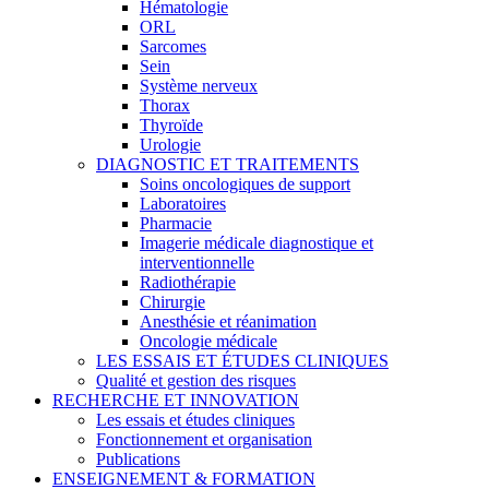
Hématologie
ORL
Sarcomes
Sein
Système nerveux
Thorax
Thyroïde
Urologie
DIAGNOSTIC ET TRAITEMENTS
Soins oncologiques de support
Laboratoires
Pharmacie
Imagerie médicale diagnostique et
interventionnelle
Radiothérapie
Chirurgie
Anesthésie et réanimation
Oncologie médicale
LES ESSAIS ET ÉTUDES CLINIQUES
Qualité et gestion des risques
RECHERCHE ET INNOVATION
Les essais et études cliniques
Fonctionnement et organisation
Publications
ENSEIGNEMENT & FORMATION