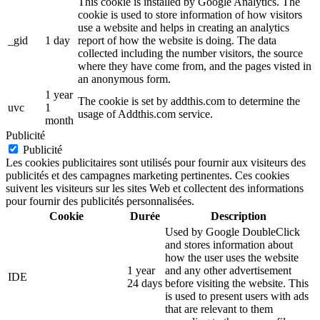
This cookie is installed by Google Analytics. The
cookie is used to store information of how visitors
use a website and helps in creating an analytics
_gid
1 day
report of how the website is doing. The data
collected including the number visitors, the source
where they have come from, and the pages visted in
an anonymous form.
1 year
The cookie is set by addthis.com to determine the
uvc
1
usage of Addthis.com service.
month
Publicité
Publicité
Les cookies publicitaires sont utilisés pour fournir aux visiteurs des
publicités et des campagnes marketing pertinentes. Ces cookies
suivent les visiteurs sur les sites Web et collectent des informations
pour fournir des publicités personnalisées.
Cookie
Durée
Description
Used by Google DoubleClick
and stores information about
how the user uses the website
1 year
and any other advertisement
IDE
24 days
before visiting the website. This
is used to present users with ads
that are relevant to them