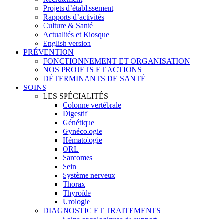
Projets d’établissement
Rapports d’activités
Culture & Santé
Actualités et Kiosque
English version
PRÉVENTION
FONCTIONNEMENT ET ORGANISATION
NOS PROJETS ET ACTIONS
DÉTERMINANTS DE SANTÉ
SOINS
LES SPÉCIALITÉS
Colonne vertébrale
Digestif
Génétique
Gynécologie
Hématologie
ORL
Sarcomes
Sein
Système nerveux
Thorax
Thyroïde
Urologie
DIAGNOSTIC ET TRAITEMENTS