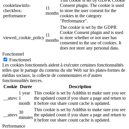
This cookie is set by GDPR Cookie
cookielawinfo-
Consent plugin. The cookie is used
11
checkbox-
to store the user consent for the
months
performance
cookies in the category
"Performance".
The cookie is set by the GDPR
Cookie Consent plugin and is used
11
viewed_cookie_policy
to store whether or not user has
months
consented to the use of cookies. It
does not store any personal data.
Fonctionnel
Fonctionnel
Les cookies fonctionnels aident à exécuter certaines fonctionnalités
telles que le partage du contenu du site Web sur les plates-formes de
médias sociaux, la collecte de commentaires et d’autres
fonctionnalités tierces.
Cookie
Durée
Description
1 year
This cookie is set by Addthis to make sure you see
__atuvc
1
the updated count if you share a page and return to
month
it before our share count cache is updated.
This cookie is set by Addthis to make sure you see
30
__atuvs
the updated count if you share a page and return to
minutes
it before our share count cache is updated.
Performance