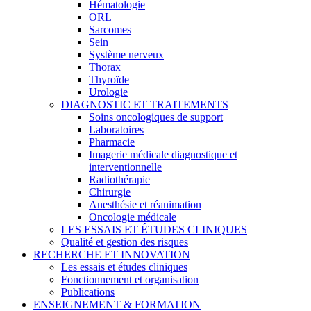
Hématologie
ORL
Sarcomes
Sein
Système nerveux
Thorax
Thyroïde
Urologie
DIAGNOSTIC ET TRAITEMENTS
Soins oncologiques de support
Laboratoires
Pharmacie
Imagerie médicale diagnostique et
interventionnelle
Radiothérapie
Chirurgie
Anesthésie et réanimation
Oncologie médicale
LES ESSAIS ET ÉTUDES CLINIQUES
Qualité et gestion des risques
RECHERCHE ET INNOVATION
Les essais et études cliniques
Fonctionnement et organisation
Publications
ENSEIGNEMENT & FORMATION