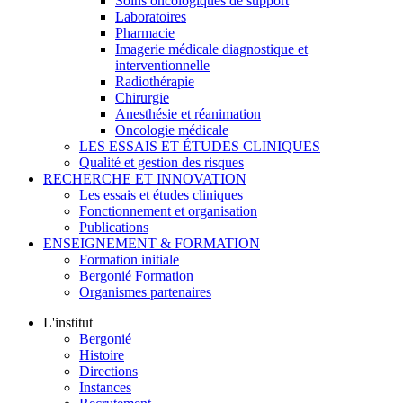
Soins oncologiques de support
Laboratoires
Pharmacie
Imagerie médicale diagnostique et
interventionnelle
Radiothérapie
Chirurgie
Anesthésie et réanimation
Oncologie médicale
LES ESSAIS ET ÉTUDES CLINIQUES
Qualité et gestion des risques
RECHERCHE ET INNOVATION
Les essais et études cliniques
Fonctionnement et organisation
Publications
ENSEIGNEMENT & FORMATION
Formation initiale
Bergonié Formation
Organismes partenaires
L'institut
Bergonié
Histoire
Directions
Instances