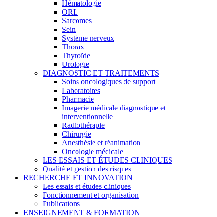
Hématologie
ORL
Sarcomes
Sein
Système nerveux
Thorax
Thyroïde
Urologie
DIAGNOSTIC ET TRAITEMENTS
Soins oncologiques de support
Laboratoires
Pharmacie
Imagerie médicale diagnostique et
interventionnelle
Radiothérapie
Chirurgie
Anesthésie et réanimation
Oncologie médicale
LES ESSAIS ET ÉTUDES CLINIQUES
Qualité et gestion des risques
RECHERCHE ET INNOVATION
Les essais et études cliniques
Fonctionnement et organisation
Publications
ENSEIGNEMENT & FORMATION