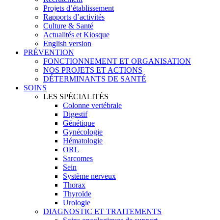
Projets d’établissement
Rapports d’activités
Culture & Santé
Actualités et Kiosque
English version
PRÉVENTION
FONCTIONNEMENT ET ORGANISATION
NOS PROJETS ET ACTIONS
DÉTERMINANTS DE SANTÉ
SOINS
LES SPÉCIALITÉS
Colonne vertébrale
Digestif
Génétique
Gynécologie
Hématologie
ORL
Sarcomes
Sein
Système nerveux
Thorax
Thyroïde
Urologie
DIAGNOSTIC ET TRAITEMENTS