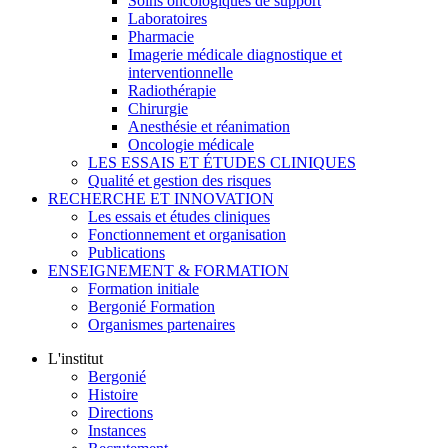
Soins oncologiques de support
Laboratoires
Pharmacie
Imagerie médicale diagnostique et
interventionnelle
Radiothérapie
Chirurgie
Anesthésie et réanimation
Oncologie médicale
LES ESSAIS ET ÉTUDES CLINIQUES
Qualité et gestion des risques
RECHERCHE ET INNOVATION
Les essais et études cliniques
Fonctionnement et organisation
Publications
ENSEIGNEMENT & FORMATION
Formation initiale
Bergonié Formation
Organismes partenaires
L'institut
Bergonié
Histoire
Directions
Instances