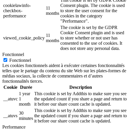
This cookie is set by GDPR Cookie
cookielawinfo-
Consent plugin. The cookie is used
11
checkbox-
to store the user consent for the
months
performance
cookies in the category
"Performance".
The cookie is set by the GDPR
Cookie Consent plugin and is used
11
viewed_cookie_policy
to store whether or not user has
months
consented to the use of cookies. It
does not store any personal data.
Fonctionnel
Fonctionnel
Les cookies fonctionnels aident à exécuter certaines fonctionnalités
telles que le partage du contenu du site Web sur les plates-formes de
médias sociaux, la collecte de commentaires et d’autres
fonctionnalités tierces.
Cookie
Durée
Description
1 year
This cookie is set by Addthis to make sure you see
__atuvc
1
the updated count if you share a page and return to
month
it before our share count cache is updated.
This cookie is set by Addthis to make sure you see
30
__atuvs
the updated count if you share a page and return to
minutes
it before our share count cache is updated.
Performance