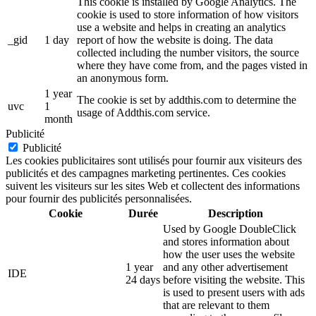
This cookie is installed by Google Analytics. The
cookie is used to store information of how visitors
use a website and helps in creating an analytics
_gid
1 day
report of how the website is doing. The data
collected including the number visitors, the source
where they have come from, and the pages visted in
an anonymous form.
1 year
The cookie is set by addthis.com to determine the
uvc
1
usage of Addthis.com service.
month
Publicité
Publicité
Les cookies publicitaires sont utilisés pour fournir aux visiteurs des
publicités et des campagnes marketing pertinentes. Ces cookies
suivent les visiteurs sur les sites Web et collectent des informations
pour fournir des publicités personnalisées.
Cookie
Durée
Description
Used by Google DoubleClick
and stores information about
how the user uses the website
1 year
and any other advertisement
IDE
24 days
before visiting the website. This
is used to present users with ads
that are relevant to them