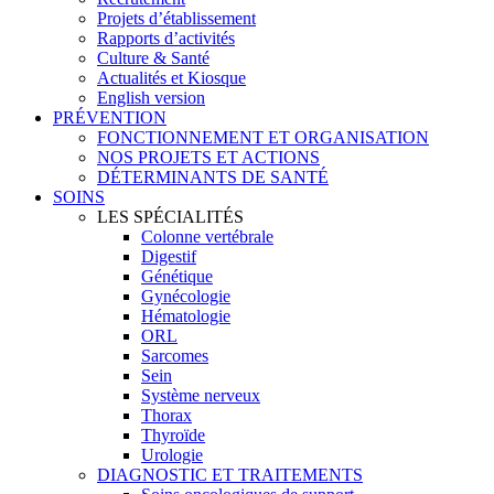
Projets d’établissement
Rapports d’activités
Culture & Santé
Actualités et Kiosque
English version
PRÉVENTION
FONCTIONNEMENT ET ORGANISATION
NOS PROJETS ET ACTIONS
DÉTERMINANTS DE SANTÉ
SOINS
LES SPÉCIALITÉS
Colonne vertébrale
Digestif
Génétique
Gynécologie
Hématologie
ORL
Sarcomes
Sein
Système nerveux
Thorax
Thyroïde
Urologie
DIAGNOSTIC ET TRAITEMENTS