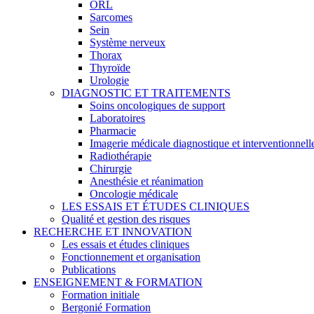
ORL
Sarcomes
Sein
Système nerveux
Thorax
Thyroïde
Urologie
DIAGNOSTIC ET TRAITEMENTS
Soins oncologiques de support
Laboratoires
Pharmacie
Imagerie médicale diagnostique et interventionnell
Radiothérapie
Chirurgie
Anesthésie et réanimation
Oncologie médicale
LES ESSAIS ET ÉTUDES CLINIQUES
Qualité et gestion des risques
RECHERCHE ET INNOVATION
Les essais et études cliniques
Fonctionnement et organisation
Publications
ENSEIGNEMENT & FORMATION
Formation initiale
Bergonié Formation