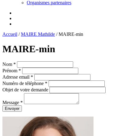
Organismes partenaires
Accueil
/
MAIRE Mathilde
/
MAIRE-min
MAIRE-min
Nom *
Prénom *
Adresse email *
Numéro de téléphone *
Objet de votre demande
Message *
Envoyer