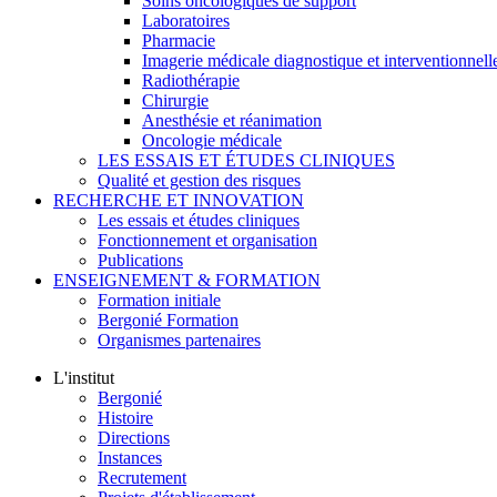
Soins oncologiques de support
Laboratoires
Pharmacie
Imagerie médicale diagnostique et interventionnell
Radiothérapie
Chirurgie
Anesthésie et réanimation
Oncologie médicale
LES ESSAIS ET ÉTUDES CLINIQUES
Qualité et gestion des risques
RECHERCHE ET INNOVATION
Les essais et études cliniques
Fonctionnement et organisation
Publications
ENSEIGNEMENT & FORMATION
Formation initiale
Bergonié Formation
Organismes partenaires
L'institut
Bergonié
Histoire
Directions
Instances
Recrutement