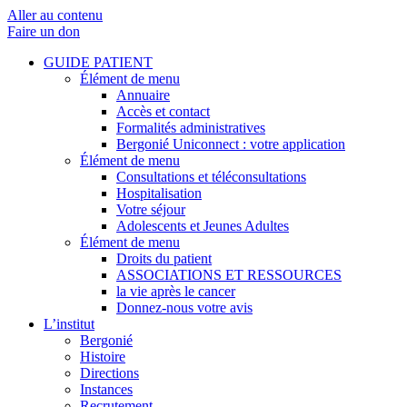
Aller au contenu
Faire un don
GUIDE PATIENT
Élément de menu
Annuaire
Accès et contact
Formalités administratives
Bergonié Uniconnect : votre application
Élément de menu
Consultations et téléconsultations
Hospitalisation
Votre séjour
Adolescents et Jeunes Adultes
Élément de menu
Droits du patient
ASSOCIATIONS ET RESSOURCES
la vie après le cancer
Donnez-nous votre avis
L’institut
Bergonié
Histoire
Directions
Instances
Recrutement