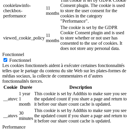
This cookie is set by GDPR Cookie
cookielawinfo-
Consent plugin. The cookie is used
11
checkbox-
to store the user consent for the
months
performance
cookies in the category
"Performance".
The cookie is set by the GDPR
Cookie Consent plugin and is used
11
viewed_cookie_policy
to store whether or not user has
months
consented to the use of cookies. It
does not store any personal data.
Fonctionnel
Fonctionnel
Les cookies fonctionnels aident à exécuter certaines fonctionnalités
telles que le partage du contenu du site Web sur les plates-formes de
médias sociaux, la collecte de commentaires et d’autres
fonctionnalités tierces.
Cookie
Durée
Description
1 year
This cookie is set by Addthis to make sure you see
__atuvc
1
the updated count if you share a page and return to
month
it before our share count cache is updated.
This cookie is set by Addthis to make sure you see
30
__atuvs
the updated count if you share a page and return to
minutes
it before our share count cache is updated.
Performance