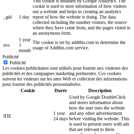
This cookie is installed by Google Analytics. The
cookie is used to store information of how visitors
use a website and helps in creating an analytics
_gid
1 day
report of how the website is doing. The data
collected including the number visitors, the source
where they have come from, and the pages visted in
an anonymous form.
1 year
The cookie is set by addthis.com to determine the
uvc
1
usage of Addthis.com service.
month
Publicité
Publicité
Les cookies publicitaires sont utilisés pour fournir aux visiteurs des
publicités et des campagnes marketing pertinentes. Ces cookies
suivent les visiteurs sur les sites Web et collectent des informations
pour fournir des publicités personnalisées.
Cookie
Durée
Description
Used by Google DoubleClick
and stores information about
how the user uses the website
1 year
and any other advertisement
IDE
24 days
before visiting the website. This
is used to present users with ads
that are relevant to them