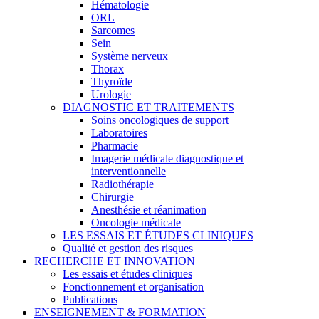
Hématologie
ORL
Sarcomes
Sein
Système nerveux
Thorax
Thyroïde
Urologie
DIAGNOSTIC ET TRAITEMENTS
Soins oncologiques de support
Laboratoires
Pharmacie
Imagerie médicale diagnostique et
interventionnelle
Radiothérapie
Chirurgie
Anesthésie et réanimation
Oncologie médicale
LES ESSAIS ET ÉTUDES CLINIQUES
Qualité et gestion des risques
RECHERCHE ET INNOVATION
Les essais et études cliniques
Fonctionnement et organisation
Publications
ENSEIGNEMENT & FORMATION