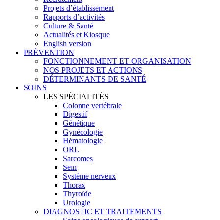
Projets d’établissement
Rapports d’activités
Culture & Santé
Actualités et Kiosque
English version
PRÉVENTION
FONCTIONNEMENT ET ORGANISATION
NOS PROJETS ET ACTIONS
DÉTERMINANTS DE SANTÉ
SOINS
LES SPÉCIALITÉS
Colonne vertébrale
Digestif
Génétique
Gynécologie
Hématologie
ORL
Sarcomes
Sein
Système nerveux
Thorax
Thyroïde
Urologie
DIAGNOSTIC ET TRAITEMENTS