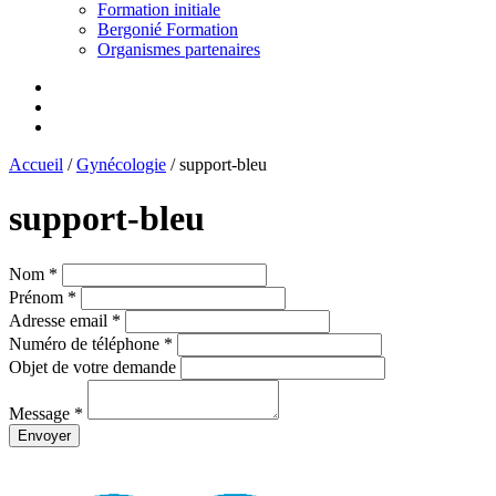
Formation initiale
Bergonié Formation
Organismes partenaires
Accueil
/
Gynécologie
/
support-bleu
support-bleu
Nom *
Prénom *
Adresse email *
Numéro de téléphone *
Objet de votre demande
Message *
Envoyer