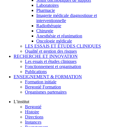
Soins oncologiques de support
Laboratoires
Pharmacie
Imagerie médicale diagnostique et
interventionnelle
Radiothérapie
Chirurgie
Anesthésie et réanimation
Oncologie médicale
LES ESSAIS ET ÉTUDES CLINIQUES
Qualité et gestion des risques
RECHERCHE ET INNOVATION
Les essais et études cliniques
Fonctionnement et organisation
Publications
ENSEIGNEMENT & FORMATION
Formation initiale
Bergonié Formation
Organismes partenaires
L'institut
Bergonié
Histoire
Directions
Instances