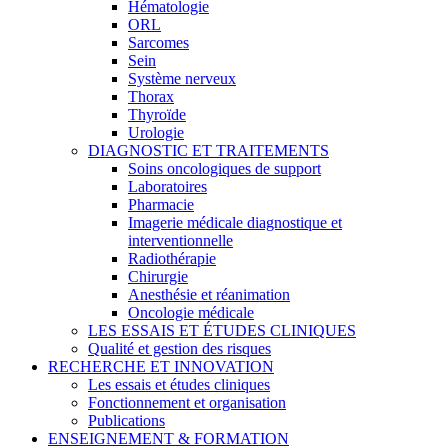
Hématologie
ORL
Sarcomes
Sein
Système nerveux
Thorax
Thyroïde
Urologie
DIAGNOSTIC ET TRAITEMENTS
Soins oncologiques de support
Laboratoires
Pharmacie
Imagerie médicale diagnostique et
interventionnelle
Radiothérapie
Chirurgie
Anesthésie et réanimation
Oncologie médicale
LES ESSAIS ET ÉTUDES CLINIQUES
Qualité et gestion des risques
RECHERCHE ET INNOVATION
Les essais et études cliniques
Fonctionnement et organisation
Publications
ENSEIGNEMENT & FORMATION