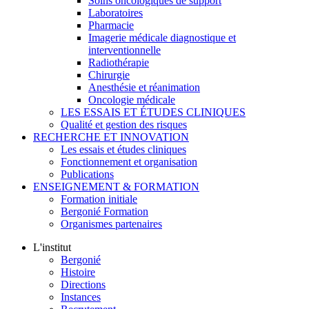
Soins oncologiques de support
Laboratoires
Pharmacie
Imagerie médicale diagnostique et
interventionnelle
Radiothérapie
Chirurgie
Anesthésie et réanimation
Oncologie médicale
LES ESSAIS ET ÉTUDES CLINIQUES
Qualité et gestion des risques
RECHERCHE ET INNOVATION
Les essais et études cliniques
Fonctionnement et organisation
Publications
ENSEIGNEMENT & FORMATION
Formation initiale
Bergonié Formation
Organismes partenaires
L'institut
Bergonié
Histoire
Directions
Instances