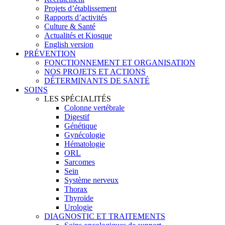
Projets d’établissement
Rapports d’activités
Culture & Santé
Actualités et Kiosque
English version
PRÉVENTION
FONCTIONNEMENT ET ORGANISATION
NOS PROJETS ET ACTIONS
DÉTERMINANTS DE SANTÉ
SOINS
LES SPÉCIALITÉS
Colonne vertébrale
Digestif
Génétique
Gynécologie
Hématologie
ORL
Sarcomes
Sein
Système nerveux
Thorax
Thyroïde
Urologie
DIAGNOSTIC ET TRAITEMENTS