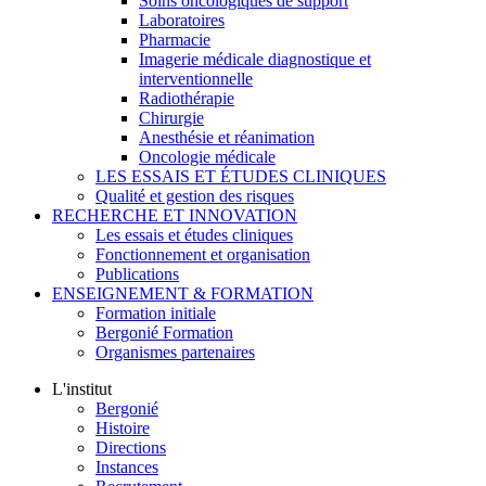
Soins oncologiques de support
Laboratoires
Pharmacie
Imagerie médicale diagnostique et
interventionnelle
Radiothérapie
Chirurgie
Anesthésie et réanimation
Oncologie médicale
LES ESSAIS ET ÉTUDES CLINIQUES
Qualité et gestion des risques
RECHERCHE ET INNOVATION
Les essais et études cliniques
Fonctionnement et organisation
Publications
ENSEIGNEMENT & FORMATION
Formation initiale
Bergonié Formation
Organismes partenaires
L'institut
Bergonié
Histoire
Directions
Instances