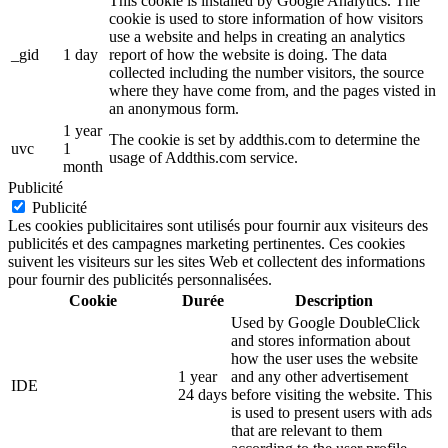
This cookie is installed by Google Analytics. The
cookie is used to store information of how visitors
use a website and helps in creating an analytics
_gid
1 day
report of how the website is doing. The data
collected including the number visitors, the source
where they have come from, and the pages visted in
an anonymous form.
1 year
The cookie is set by addthis.com to determine the
uvc
1
usage of Addthis.com service.
month
Publicité
Publicité
Les cookies publicitaires sont utilisés pour fournir aux visiteurs des
publicités et des campagnes marketing pertinentes. Ces cookies
suivent les visiteurs sur les sites Web et collectent des informations
pour fournir des publicités personnalisées.
Cookie
Durée
Description
Used by Google DoubleClick
and stores information about
how the user uses the website
1 year
and any other advertisement
IDE
24 days
before visiting the website. This
is used to present users with ads
that are relevant to them