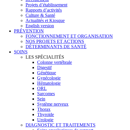
Projets d’établissement
Rapports d’activités
Culture & Santé
Actualités et Kiosque
English version
PRÉVENTION
FONCTIONNEMENT ET ORGANISATION
NOS PROJETS ET ACTIONS
DÉTERMINANTS DE SANTÉ
SOINS
LES SPÉCIALITÉS
Colonne vertébrale
Digestif
Génétique
Gynécologie
Hématologie
ORL
Sarcomes
Sein
Système nerveux
Thorax
Thyroïde
Urologie
DIAGNOSTIC ET TRAITEMENTS