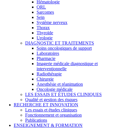
Hématologie
ORL
Sarcomes
Sein
Système nerveux
Thorax
Thyroïde
Urologie
DIAGNOSTIC ET TRAITEMENTS
Soins oncologiques de support
Laboratoires
Pharmacie
Imagerie médicale diagnostique et
interventionnelle
Radiothérapie
Chirurgie
Anesthésie et réanimation
Oncologie médicale
LES ESSAIS ET ÉTUDES CLINIQUES
Qualité et gestion des risques
RECHERCHE ET INNOVATION
Les essais et études cliniques
Fonctionnement et organisation
Publications
ENSEIGNEMENT & FORMATION