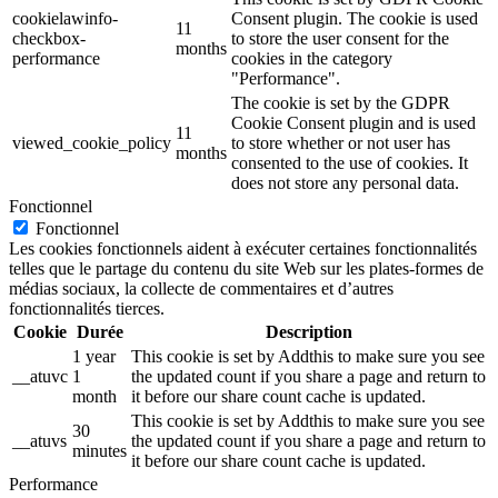
cookielawinfo-
Consent plugin. The cookie is used
11
checkbox-
to store the user consent for the
months
performance
cookies in the category
"Performance".
The cookie is set by the GDPR
Cookie Consent plugin and is used
11
viewed_cookie_policy
to store whether or not user has
months
consented to the use of cookies. It
does not store any personal data.
Fonctionnel
Fonctionnel
Les cookies fonctionnels aident à exécuter certaines fonctionnalités
telles que le partage du contenu du site Web sur les plates-formes de
médias sociaux, la collecte de commentaires et d’autres
fonctionnalités tierces.
Cookie
Durée
Description
1 year
This cookie is set by Addthis to make sure you see
__atuvc
1
the updated count if you share a page and return to
month
it before our share count cache is updated.
This cookie is set by Addthis to make sure you see
30
__atuvs
the updated count if you share a page and return to
minutes
it before our share count cache is updated.
Performance