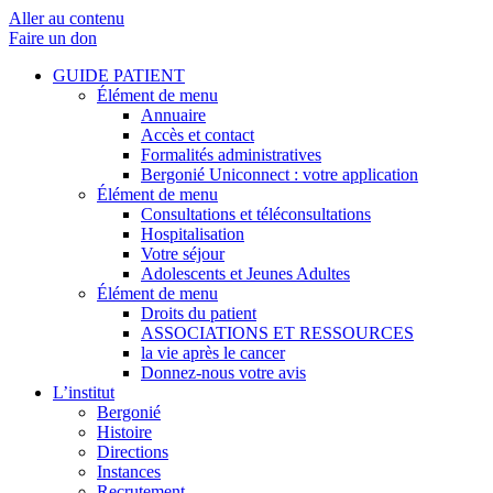
Aller au contenu
Faire un don
GUIDE PATIENT
Élément de menu
Annuaire
Accès et contact
Formalités administratives
Bergonié Uniconnect : votre application
Élément de menu
Consultations et téléconsultations
Hospitalisation
Votre séjour
Adolescents et Jeunes Adultes
Élément de menu
Droits du patient
ASSOCIATIONS ET RESSOURCES
la vie après le cancer
Donnez-nous votre avis
L’institut
Bergonié
Histoire
Directions
Instances
Recrutement