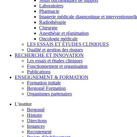
Soins oncologiques de support
Laboratoires
Pharmacie
Imagerie médicale diagnostique et interventionnell
Radiothérapie
Chirurgie
Anesthésie et réanimation
Oncologie médicale
LES ESSAIS ET ÉTUDES CLINIQUES
Qualité et gestion des risques
RECHERCHE ET INNOVATION
Les essais et études cliniques
Fonctionnement et organisation
Publications
ENSEIGNEMENT & FORMATION
Formation initiale
Bergonié Formation
Organismes partenaires
L'institut
Bergonié
Histoire
Directions
Instances
Recrutement