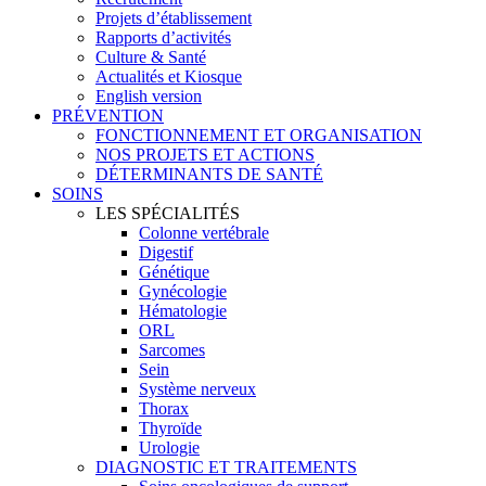
Projets d’établissement
Rapports d’activités
Culture & Santé
Actualités et Kiosque
English version
PRÉVENTION
FONCTIONNEMENT ET ORGANISATION
NOS PROJETS ET ACTIONS
DÉTERMINANTS DE SANTÉ
SOINS
LES SPÉCIALITÉS
Colonne vertébrale
Digestif
Génétique
Gynécologie
Hématologie
ORL
Sarcomes
Sein
Système nerveux
Thorax
Thyroïde
Urologie
DIAGNOSTIC ET TRAITEMENTS