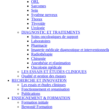
ORL
Sarcomes
Sein
Système nerveux
Thorax
Thyroïde
Urologie
DIAGNOSTIC ET TRAITEMENTS
Soins oncologiques de support
Laboratoires
Pharmacie
Imagerie médicale diagnostique et interventionnell
Radiothérapie
Chirurgie
Anesthésie et réanimation
Oncologie médicale
LES ESSAIS ET ÉTUDES CLINIQUES
Qualité et gestion des risques
RECHERCHE ET INNOVATION
Les essais et études cliniques
Fonctionnement et organisation
Publications
ENSEIGNEMENT & FORMATION
Formation initiale
Bergonié Formation