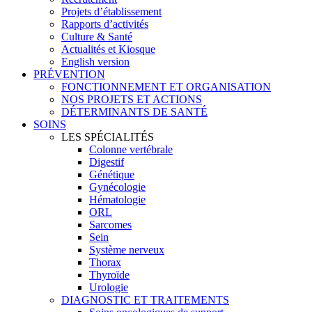
Projets d’établissement
Rapports d’activités
Culture & Santé
Actualités et Kiosque
English version
PRÉVENTION
FONCTIONNEMENT ET ORGANISATION
NOS PROJETS ET ACTIONS
DÉTERMINANTS DE SANTÉ
SOINS
LES SPÉCIALITÉS
Colonne vertébrale
Digestif
Génétique
Gynécologie
Hématologie
ORL
Sarcomes
Sein
Système nerveux
Thorax
Thyroïde
Urologie
DIAGNOSTIC ET TRAITEMENTS