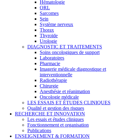
Hématologie
ORL
Sarcomes
Sein
Système nerveux
Thorax
Thyroïde
Urologie
DIAGNOSTIC ET TRAITEMENTS
Soins oncologiques de support
Laboratoires
Pharmacie
Imagerie médicale diagnostique et
interventionnelle
Radiothérapie
Chirurgie
Anesthésie et réanimation
Oncologie médicale
LES ESSAIS ET ÉTUDES CLINIQUES
Qualité et gestion des risques
RECHERCHE ET INNOVATION
Les essais et études cliniques
Fonctionnement et organisation
Publications
ENSEIGNEMENT & FORMATION