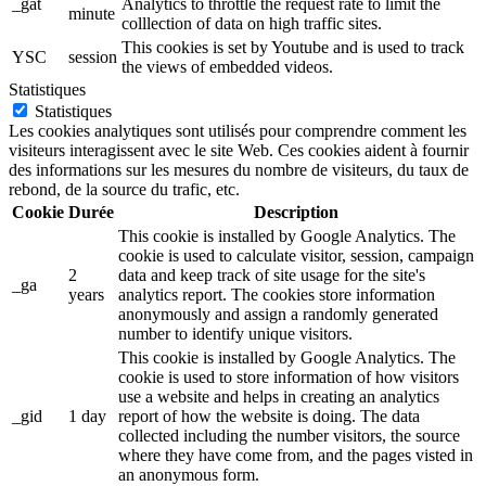
_gat
Analytics to throttle the request rate to limit the
minute
colllection of data on high traffic sites.
This cookies is set by Youtube and is used to track
YSC
session
the views of embedded videos.
Statistiques
Statistiques
Les cookies analytiques sont utilisés pour comprendre comment les
visiteurs interagissent avec le site Web. Ces cookies aident à fournir
des informations sur les mesures du nombre de visiteurs, du taux de
rebond, de la source du trafic, etc.
Cookie
Durée
Description
This cookie is installed by Google Analytics. The
cookie is used to calculate visitor, session, campaign
2
data and keep track of site usage for the site's
_ga
years
analytics report. The cookies store information
anonymously and assign a randomly generated
number to identify unique visitors.
This cookie is installed by Google Analytics. The
cookie is used to store information of how visitors
use a website and helps in creating an analytics
_gid
1 day
report of how the website is doing. The data
collected including the number visitors, the source
where they have come from, and the pages visted in
an anonymous form.