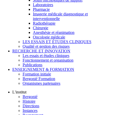
Soins oncologiques de support
Laboratoires
Pharmacie
Imagerie médicale diagnostique et
interventionnelle
Radiothérapie
Chirurgie
Anesthésie et réanimation
Oncologie médicale
LES ESSAIS ET ÉTUDES CLINIQUES
Qualité et gestion des risques
RECHERCHE ET INNOVATION
Les essais et études cliniques
Fonctionnement et organisation
Publications
ENSEIGNEMENT & FORMATION
Formation initiale
Bergonié Formation
Organismes partenaires
L'institut
Bergonié
Histoire
Directions
Instances