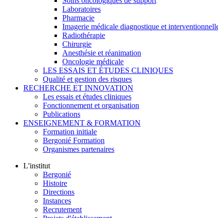
Soins oncologiques de support
Laboratoires
Pharmacie
Imagerie médicale diagnostique et interventionnell
Radiothérapie
Chirurgie
Anesthésie et réanimation
Oncologie médicale
LES ESSAIS ET ÉTUDES CLINIQUES
Qualité et gestion des risques
RECHERCHE ET INNOVATION
Les essais et études cliniques
Fonctionnement et organisation
Publications
ENSEIGNEMENT & FORMATION
Formation initiale
Bergonié Formation
Organismes partenaires
L'institut
Bergonié
Histoire
Directions
Instances
Recrutement