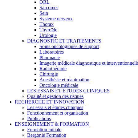
ORL
Sarcomes
Sein
Système nerveux
Thorax
Thyroïde
Urologie
DIAGNOSTIC ET TRAITEMENTS
Soins oncologiques de support
Laboratoires
Pharmacie
Imagerie médicale diagnostique et interventionnell
Radiothérapie
Chirurgie
Anesthésie et réanimation
Oncologie médicale
LES ESSAIS ET ÉTUDES CLINIQUES
Qualité et gestion des risques
RECHERCHE ET INNOVATION
Les essais et études cliniques
Fonctionnement et organisation
Publications
ENSEIGNEMENT & FORMATION
Formation initiale
Bergonié Formation