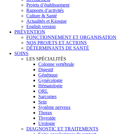
Projets d’établissement
Rapports d’activités
Culture & Santé
Actualités et Kiosque
English version
PRÉVENTION
FONCTIONNEMENT ET ORGANISATION
NOS PROJETS ET ACTIONS
DÉTERMINANTS DE SANTÉ
SOINS
LES SPÉCIALITÉS
Colonne vertébrale
Digestif
Génétique
Gynécologie
Hématologie
ORL
Sarcomes
Sein
Système nerveux
Thorax
Thyroïde
Urologie
DIAGNOSTIC ET TRAITEMENTS