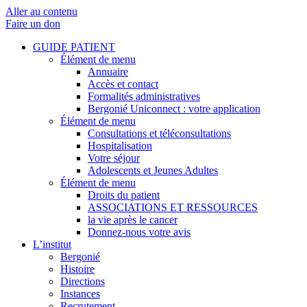
Aller au contenu
Faire un don
GUIDE PATIENT
Élément de menu
Annuaire
Accès et contact
Formalités administratives
Bergonié Uniconnect : votre application
Élément de menu
Consultations et téléconsultations
Hospitalisation
Votre séjour
Adolescents et Jeunes Adultes
Élément de menu
Droits du patient
ASSOCIATIONS ET RESSOURCES
la vie après le cancer
Donnez-nous votre avis
L’institut
Bergonié
Histoire
Directions
Instances
Recrutement