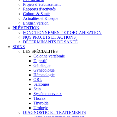
Projets d’établissement
Rapports d’activités
Culture & Santé
Actualités et Kiosque
English version
PRÉVENTION
FONCTIONNEMENT ET ORGANISATION
NOS PROJETS ET ACTIONS
DÉTERMINANTS DE SANTÉ
SOINS
LES SPÉCIALITÉS
Colonne vertébrale
Digestif
Génétique
Gynécologie
Hématologie
ORL
Sarcomes
Sein
Système nerveux
Thorax
Thyroïde
Urologie
DIAGNOSTIC ET TRAITEMENTS