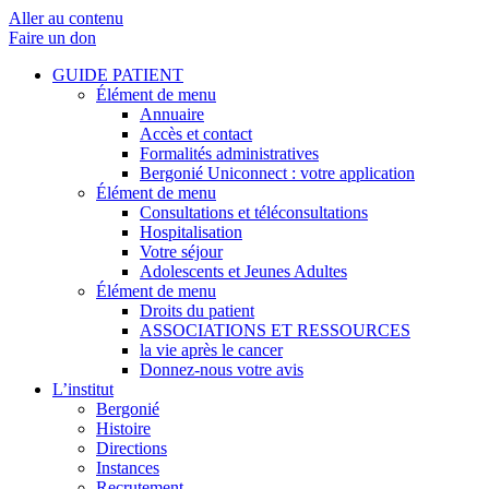
Aller au contenu
Faire un don
GUIDE PATIENT
Élément de menu
Annuaire
Accès et contact
Formalités administratives
Bergonié Uniconnect : votre application
Élément de menu
Consultations et téléconsultations
Hospitalisation
Votre séjour
Adolescents et Jeunes Adultes
Élément de menu
Droits du patient
ASSOCIATIONS ET RESSOURCES
la vie après le cancer
Donnez-nous votre avis
L’institut
Bergonié
Histoire
Directions
Instances
Recrutement