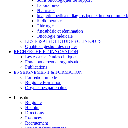
Soins oncologiques de support
Laboratoires
Pharmacie
Imagerie médicale diagnostique et interventionnell
Radiothérapie
Chirurgie
Anesthésie et réanimation
Oncologie médicale
LES ESSAIS ET ÉTUDES CLINIQUES
Qualité et gestion des risques
RECHERCHE ET INNOVATION
Les essais et études cliniques
Fonctionnement et organisation
Publications
ENSEIGNEMENT & FORMATION
Formation initiale
Bergonié Formation
Organismes partenaires
L'institut
Bergonié
Histoire
Directions
Instances
Recrutement