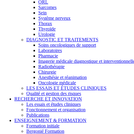
ORL
Sarcomes
Sein
Système nerveux
Thorax
Thyroïde
Urologie
DIAGNOSTIC ET TRAITEMENTS
Soins oncologiques de support
Laboratoires
Pharmacie
Imagerie médicale diagnostique et interventionnell
Radiothérapie
Chirurgie
Anesthésie et réanimation
Oncologie médicale
LES ESSAIS ET ÉTUDES CLINIQUES
Qualité et gestion des risques
RECHERCHE ET INNOVATION
Les essais et études cliniques
Fonctionnement et organisation
Publications
ENSEIGNEMENT & FORMATION
Formation initiale
Bergonié Formation