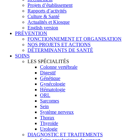
Projets d’établissement
Rapports d’activités
Culture & Santé
Actualités et Kiosque
English version
PRÉVENTION
FONCTIONNEMENT ET ORGANISATION
NOS PROJETS ET ACTIONS
DÉTERMINANTS DE SANTÉ
SOINS
LES SPÉCIALITÉS
Colonne vertébrale
Digestif
Génétique
Gynécologie
Hématologie
ORL
Sarcomes
Sein
Système nerveux
Thorax
Thyroïde
Urologie
DIAGNOSTIC ET TRAITEMENTS