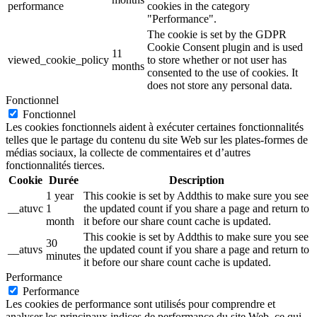
performance
cookies in the category
"Performance".
The cookie is set by the GDPR
Cookie Consent plugin and is used
11
viewed_cookie_policy
to store whether or not user has
months
consented to the use of cookies. It
does not store any personal data.
Fonctionnel
Fonctionnel
Les cookies fonctionnels aident à exécuter certaines fonctionnalités
telles que le partage du contenu du site Web sur les plates-formes de
médias sociaux, la collecte de commentaires et d’autres
fonctionnalités tierces.
Cookie
Durée
Description
1 year
This cookie is set by Addthis to make sure you see
__atuvc
1
the updated count if you share a page and return to
month
it before our share count cache is updated.
This cookie is set by Addthis to make sure you see
30
__atuvs
the updated count if you share a page and return to
minutes
it before our share count cache is updated.
Performance
Performance
Les cookies de performance sont utilisés pour comprendre et
analyser les principaux indices de performance du site Web, ce qui