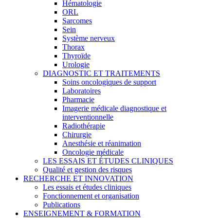
Hématologie
ORL
Sarcomes
Sein
Système nerveux
Thorax
Thyroïde
Urologie
DIAGNOSTIC ET TRAITEMENTS
Soins oncologiques de support
Laboratoires
Pharmacie
Imagerie médicale diagnostique et
interventionnelle
Radiothérapie
Chirurgie
Anesthésie et réanimation
Oncologie médicale
LES ESSAIS ET ÉTUDES CLINIQUES
Qualité et gestion des risques
RECHERCHE ET INNOVATION
Les essais et études cliniques
Fonctionnement et organisation
Publications
ENSEIGNEMENT & FORMATION