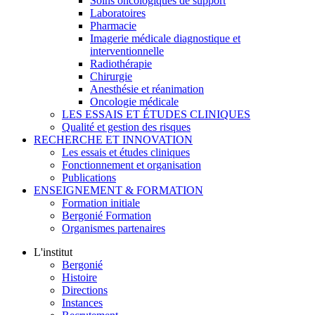
Soins oncologiques de support
Laboratoires
Pharmacie
Imagerie médicale diagnostique et
interventionnelle
Radiothérapie
Chirurgie
Anesthésie et réanimation
Oncologie médicale
LES ESSAIS ET ÉTUDES CLINIQUES
Qualité et gestion des risques
RECHERCHE ET INNOVATION
Les essais et études cliniques
Fonctionnement et organisation
Publications
ENSEIGNEMENT & FORMATION
Formation initiale
Bergonié Formation
Organismes partenaires
L'institut
Bergonié
Histoire
Directions
Instances