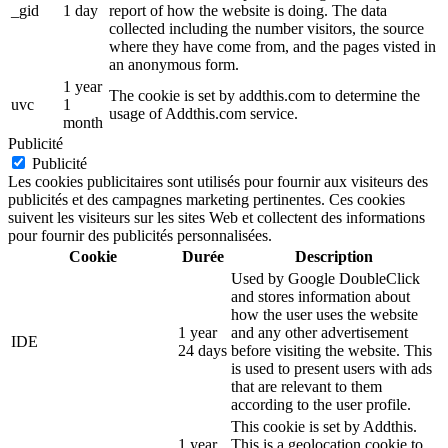
_gid
1 day
report of how the website is doing. The data
collected including the number visitors, the source
where they have come from, and the pages visted in
an anonymous form.
1 year
The cookie is set by addthis.com to determine the
uvc
1
usage of Addthis.com service.
month
Publicité
Publicité
Les cookies publicitaires sont utilisés pour fournir aux visiteurs des
publicités et des campagnes marketing pertinentes. Ces cookies
suivent les visiteurs sur les sites Web et collectent des informations
pour fournir des publicités personnalisées.
Cookie
Durée
Description
Used by Google DoubleClick
and stores information about
how the user uses the website
1 year
and any other advertisement
IDE
24 days
before visiting the website. This
is used to present users with ads
that are relevant to them
according to the user profile.
This cookie is set by Addthis.
1 year
This is a geolocation cookie to