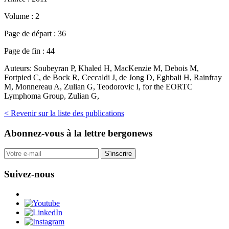
Volume :
2
Page de départ :
36
Page de fin :
44
Auteurs:
Soubeyran P, Khaled H, MacKenzie M, Debois M,
Fortpied C, de Bock R, Ceccaldi J, de Jong D, Eghbali H, Rainfray
M, Monnereau A, Zulian G, Teodorovic I, for the EORTC
Lymphoma Group, Zulian G,
< Revenir sur la liste des publications
Abonnez-vous
à la lettre bergonews
S'inscrire
Suivez-nous