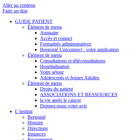
Aller au contenu
Faire un don
GUIDE PATIENT
Élément de menu
Annuaire
Accès et contact
Formalités administratives
Bergonié Uniconnect : votre application
Élément de menu
Consultations et téléconsultations
Hospitalisation
Votre séjour
Adolescents et Jeunes Adultes
Élément de menu
Droits du patient
ASSOCIATIONS ET RESSOURCES
la vie après le cancer
Donnez-nous votre avis
L’institut
Bergonié
Histoire
Directions
Instances
Recrutement