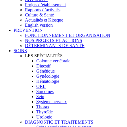
Projets d’établissement
Rapports d’activités
Culture & Santé
Actualités et Kiosque
English version
PRÉVENTION
FONCTIONNEMENT ET ORGANISATION
NOS PROJETS ET ACTIONS
DÉTERMINANTS DE SANTÉ
SOINS
LES SPÉCIALITÉS
Colonne vertébrale
Digestif
Génétique
Gynécologie
Hématologie
ORL
Sarcomes
Sein
Système nerveux
Thorax
Thyroïde
Urologie
DIAGNOSTIC ET TRAITEMENTS