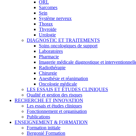
ORL
Sarcomes
Sein
Système nerveux
Thorax
Thyroïde
Urologie
DIAGNOSTIC ET TRAITEMENTS
Soins oncologiques de support
Laboratoires
Pharmacie
Imagerie médicale diagnostique et interventionnell
Radiothérapie
Chirurgie
Anesthésie et réanimation
Oncologie médicale
LES ESSAIS ET ÉTUDES CLINIQUES
Qualité et gestion des risques
RECHERCHE ET INNOVATION
Les essais et études cliniques
Fonctionnement et organisation
Publications
ENSEIGNEMENT & FORMATION
Formation initiale
Bergonié Formation