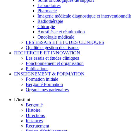
Soins oncologiques de support
Laboratoires
Pharmacie
Imagerie médicale diagnostique et interventionnell
Radiothérapie
Chirurgie
Anesthésie et réanimation
Oncologie médicale
LES ESSAIS ET ÉTUDES CLINIQUES
Qualité et gestion des risques
RECHERCHE ET INNOVATION
Les essais et études cliniques
Fonctionnement et organisation
Publications
ENSEIGNEMENT & FORMATION
Formation initiale
Bergonié Formation
Organismes partenaires
L'institut
Bergonié
Histoire
Directions
Instances
Recrutement