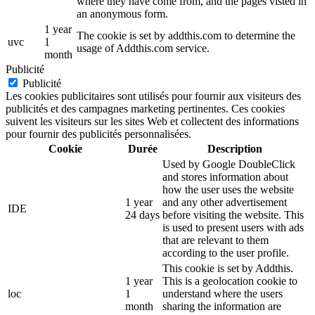
where they have come from, and the pages visted in
an anonymous form.
1 year
The cookie is set by addthis.com to determine the
uvc
1
usage of Addthis.com service.
month
Publicité
Publicité
Les cookies publicitaires sont utilisés pour fournir aux visiteurs des
publicités et des campagnes marketing pertinentes. Ces cookies
suivent les visiteurs sur les sites Web et collectent des informations
pour fournir des publicités personnalisées.
Cookie
Durée
Description
Used by Google DoubleClick
and stores information about
how the user uses the website
1 year
and any other advertisement
IDE
24 days
before visiting the website. This
is used to present users with ads
that are relevant to them
according to the user profile.
This cookie is set by Addthis.
1 year
This is a geolocation cookie to
loc
1
understand where the users
month
sharing the information are