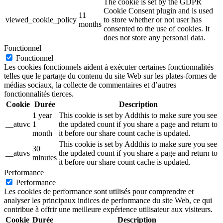
The cookie is set by the GDPR
Cookie Consent plugin and is used
11
viewed_cookie_policy
to store whether or not user has
months
consented to the use of cookies. It
does not store any personal data.
Fonctionnel
Fonctionnel
Les cookies fonctionnels aident à exécuter certaines fonctionnalités
telles que le partage du contenu du site Web sur les plates-formes de
médias sociaux, la collecte de commentaires et d’autres
fonctionnalités tierces.
Cookie
Durée
Description
1 year
This cookie is set by Addthis to make sure you see
__atuvc
1
the updated count if you share a page and return to
month
it before our share count cache is updated.
This cookie is set by Addthis to make sure you see
30
__atuvs
the updated count if you share a page and return to
minutes
it before our share count cache is updated.
Performance
Performance
Les cookies de performance sont utilisés pour comprendre et
analyser les principaux indices de performance du site Web, ce qui
contribue à offrir une meilleure expérience utilisateur aux visiteurs.
Cookie
Durée
Description