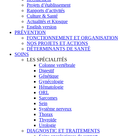
Projets d’établissement
Rapports d’activités
Culture & Santé
Actualités et Kiosque
English version
PRÉVENTION
FONCTIONNEMENT ET ORGANISATION
NOS PROJETS ET ACTIONS
DÉTERMINANTS DE SANTÉ
SOINS
LES SPÉCIALITÉS
Colonne vertébrale
Digestif
Génétique
Gynécologie
Hématologie
ORL
Sarcomes
Sein
Système nerveux
Thorax
Thyroïde
Urologie
DIAGNOSTIC ET TRAITEMENTS