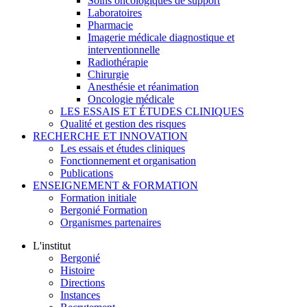
Soins oncologiques de support
Laboratoires
Pharmacie
Imagerie médicale diagnostique et
interventionnelle
Radiothérapie
Chirurgie
Anesthésie et réanimation
Oncologie médicale
LES ESSAIS ET ÉTUDES CLINIQUES
Qualité et gestion des risques
RECHERCHE ET INNOVATION
Les essais et études cliniques
Fonctionnement et organisation
Publications
ENSEIGNEMENT & FORMATION
Formation initiale
Bergonié Formation
Organismes partenaires
L'institut
Bergonié
Histoire
Directions
Instances