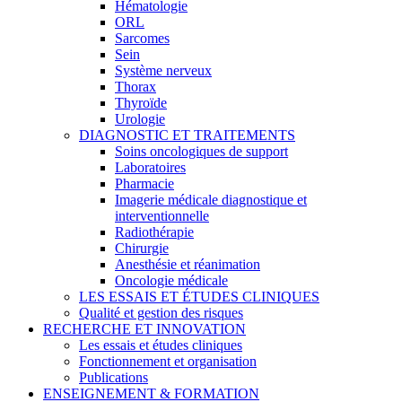
Hématologie
ORL
Sarcomes
Sein
Système nerveux
Thorax
Thyroïde
Urologie
DIAGNOSTIC ET TRAITEMENTS
Soins oncologiques de support
Laboratoires
Pharmacie
Imagerie médicale diagnostique et
interventionnelle
Radiothérapie
Chirurgie
Anesthésie et réanimation
Oncologie médicale
LES ESSAIS ET ÉTUDES CLINIQUES
Qualité et gestion des risques
RECHERCHE ET INNOVATION
Les essais et études cliniques
Fonctionnement et organisation
Publications
ENSEIGNEMENT & FORMATION