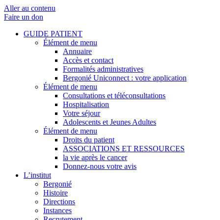
Aller au contenu
Faire un don
GUIDE PATIENT
Élément de menu
Annuaire
Accès et contact
Formalités administratives
Bergonié Uniconnect : votre application
Élément de menu
Consultations et téléconsultations
Hospitalisation
Votre séjour
Adolescents et Jeunes Adultes
Élément de menu
Droits du patient
ASSOCIATIONS ET RESSOURCES
la vie après le cancer
Donnez-nous votre avis
L’institut
Bergonié
Histoire
Directions
Instances
Recrutement