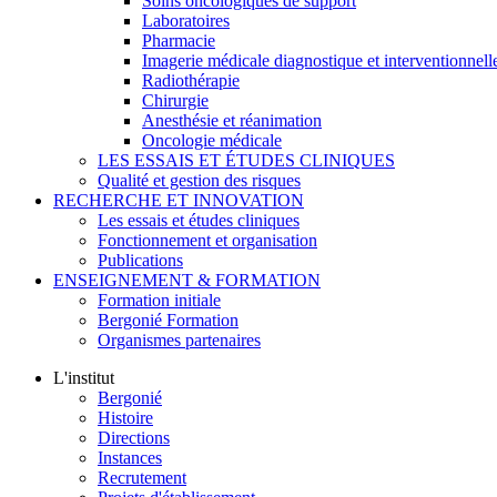
Soins oncologiques de support
Laboratoires
Pharmacie
Imagerie médicale diagnostique et interventionnell
Radiothérapie
Chirurgie
Anesthésie et réanimation
Oncologie médicale
LES ESSAIS ET ÉTUDES CLINIQUES
Qualité et gestion des risques
RECHERCHE ET INNOVATION
Les essais et études cliniques
Fonctionnement et organisation
Publications
ENSEIGNEMENT & FORMATION
Formation initiale
Bergonié Formation
Organismes partenaires
L'institut
Bergonié
Histoire
Directions
Instances
Recrutement