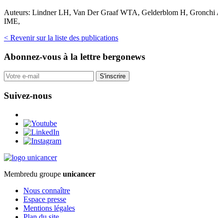
Auteurs:
Lindner LH, Van Der Graaf WTA, Gelderblom H, Gronchi A, 
IME,
< Revenir sur la liste des publications
Abonnez-vous
à la lettre bergonews
S'inscrire
Suivez-nous
Membre
du groupe
unicancer
Nous connaître
Espace presse
Mentions légales
Plan du site