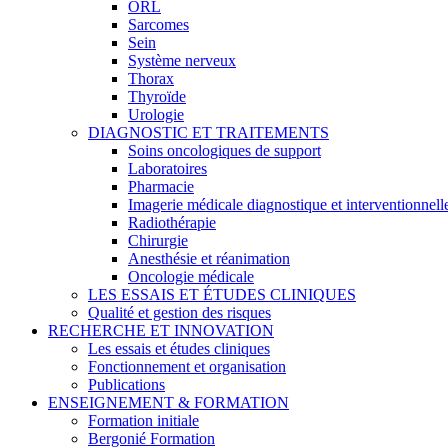
ORL
Sarcomes
Sein
Système nerveux
Thorax
Thyroïde
Urologie
DIAGNOSTIC ET TRAITEMENTS
Soins oncologiques de support
Laboratoires
Pharmacie
Imagerie médicale diagnostique et interventionnell
Radiothérapie
Chirurgie
Anesthésie et réanimation
Oncologie médicale
LES ESSAIS ET ÉTUDES CLINIQUES
Qualité et gestion des risques
RECHERCHE ET INNOVATION
Les essais et études cliniques
Fonctionnement et organisation
Publications
ENSEIGNEMENT & FORMATION
Formation initiale
Bergonié Formation