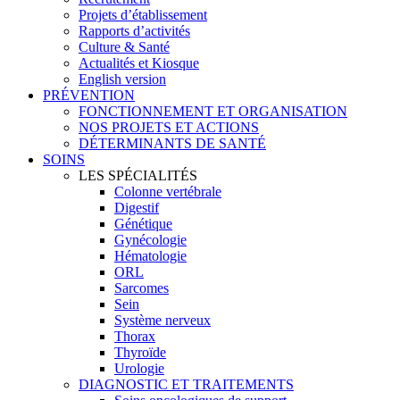
Projets d’établissement
Rapports d’activités
Culture & Santé
Actualités et Kiosque
English version
PRÉVENTION
FONCTIONNEMENT ET ORGANISATION
NOS PROJETS ET ACTIONS
DÉTERMINANTS DE SANTÉ
SOINS
LES SPÉCIALITÉS
Colonne vertébrale
Digestif
Génétique
Gynécologie
Hématologie
ORL
Sarcomes
Sein
Système nerveux
Thorax
Thyroïde
Urologie
DIAGNOSTIC ET TRAITEMENTS