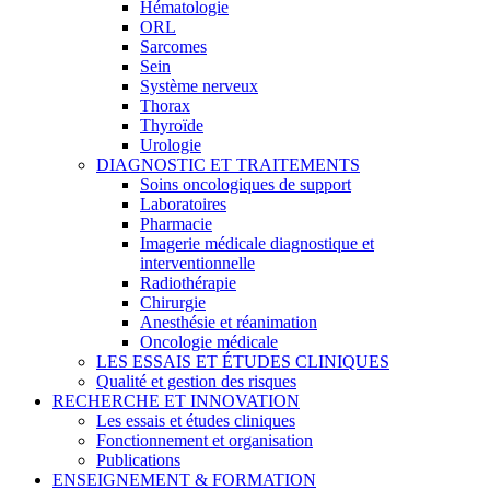
Hématologie
ORL
Sarcomes
Sein
Système nerveux
Thorax
Thyroïde
Urologie
DIAGNOSTIC ET TRAITEMENTS
Soins oncologiques de support
Laboratoires
Pharmacie
Imagerie médicale diagnostique et
interventionnelle
Radiothérapie
Chirurgie
Anesthésie et réanimation
Oncologie médicale
LES ESSAIS ET ÉTUDES CLINIQUES
Qualité et gestion des risques
RECHERCHE ET INNOVATION
Les essais et études cliniques
Fonctionnement et organisation
Publications
ENSEIGNEMENT & FORMATION