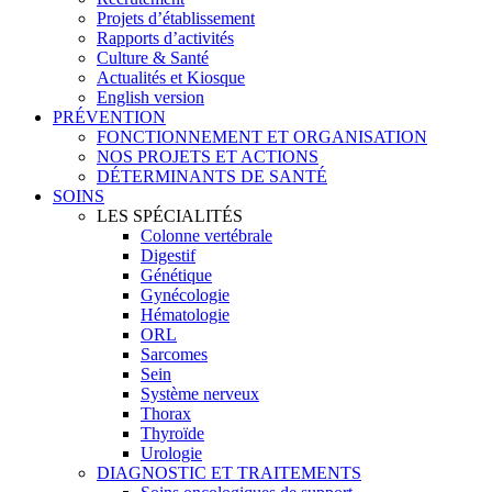
Projets d’établissement
Rapports d’activités
Culture & Santé
Actualités et Kiosque
English version
PRÉVENTION
FONCTIONNEMENT ET ORGANISATION
NOS PROJETS ET ACTIONS
DÉTERMINANTS DE SANTÉ
SOINS
LES SPÉCIALITÉS
Colonne vertébrale
Digestif
Génétique
Gynécologie
Hématologie
ORL
Sarcomes
Sein
Système nerveux
Thorax
Thyroïde
Urologie
DIAGNOSTIC ET TRAITEMENTS