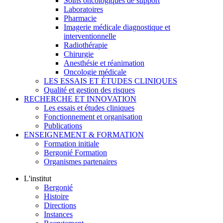
Soins oncologiques de support
Laboratoires
Pharmacie
Imagerie médicale diagnostique et
interventionnelle
Radiothérapie
Chirurgie
Anesthésie et réanimation
Oncologie médicale
LES ESSAIS ET ÉTUDES CLINIQUES
Qualité et gestion des risques
RECHERCHE ET INNOVATION
Les essais et études cliniques
Fonctionnement et organisation
Publications
ENSEIGNEMENT & FORMATION
Formation initiale
Bergonié Formation
Organismes partenaires
L'institut
Bergonié
Histoire
Directions
Instances