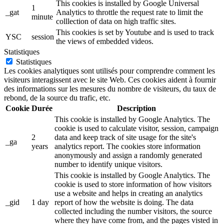
This cookies is installed by Google Universal
1
_gat
Analytics to throttle the request rate to limit the
minute
colllection of data on high traffic sites.
This cookies is set by Youtube and is used to track
YSC
session
the views of embedded videos.
Statistiques
Statistiques
Les cookies analytiques sont utilisés pour comprendre comment les
visiteurs interagissent avec le site Web. Ces cookies aident à fournir
des informations sur les mesures du nombre de visiteurs, du taux de
rebond, de la source du trafic, etc.
Cookie
Durée
Description
This cookie is installed by Google Analytics. The
cookie is used to calculate visitor, session, campaign
2
data and keep track of site usage for the site's
_ga
years
analytics report. The cookies store information
anonymously and assign a randomly generated
number to identify unique visitors.
This cookie is installed by Google Analytics. The
cookie is used to store information of how visitors
use a website and helps in creating an analytics
_gid
1 day
report of how the website is doing. The data
collected including the number visitors, the source
where they have come from, and the pages visted in