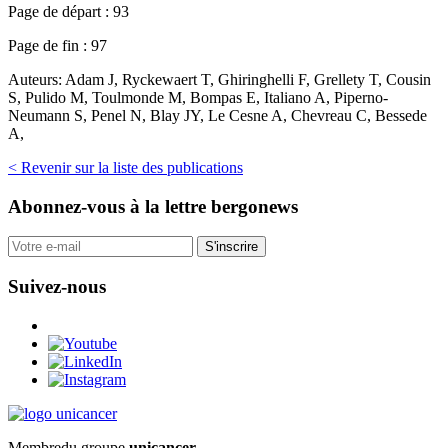
Page de départ :
93
Page de fin :
97
Auteurs:
Adam J, Ryckewaert T, Ghiringhelli F, Grellety T, Cousin
S, Pulido M, Toulmonde M, Bompas E, Italiano A, Piperno-
Neumann S, Penel N, Blay JY, Le Cesne A, Chevreau C, Bessede
A,
< Revenir sur la liste des publications
Abonnez-vous
à la lettre bergonews
S'inscrire
Suivez-nous
Membre
du groupe
unicancer